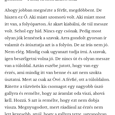
Ahogy jobban megnézte a férfit, megdöbbent. De
hiszen ez Ő. Aki miatt szomorú volt. Aki miatt most
itt van, a folyóparton. Át akart kiabálni, de túl messze
volt. Sehol egy híd. Nincs egy csónak. Pedig most
olyan jók lennének a szavak. Arra gondolt gyorsan ír
valamit és átúsztatja azt is a folyón. De az írás nem jó.
Nem elég. Mindig csak ugyanazt tudja írni. A szavak,
igen beszélgetni volna jó. De nincs út és olyan messze
van a túloldal. Aztán eszébe jutott, hogy van egy
érzés, ami mindig itt van benne és azt nem szokta
úsztatni. Mert az csak az Övé. A férfié, ott a túloldalon.
Rátette a tűzvörös kis csomagot egy nagyobb úszó
gallyra és remélte, hogy az áramlat oda viszi, ahová
kell. Hozzá. S azt is remélte, hogy ezt nem dobja
vissza. Megnyugodott, mert ráadásul az érzés nem
lett kevesebb, attól, hogy a gallyra tette, ugyanolyan