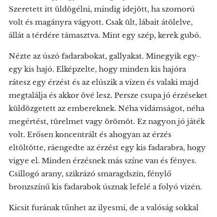
Szeretett itt üldögélni, mindig idejött, ha szomorú
volt és magányra vágyott. Csak ült, lábait átölelve,
állát a térdére támasztva. Mint egy szép, kerek gubó.
Nézte az úszó fadarabokat, gallyakat. Minegyik egy-
egy kis hajó. Elképzelte, hogy minden kis hajóra
rátesz egy érzést és az elúszik a vízen és valaki majd
megtalálja és akkor övé lesz. Persze csupa jó érzéseket
küldözgetett az embereknek. Néha vidámságot, néha
megértést, türelmet vagy örömöt. Ez nagyon jó játék
volt. Erősen koncentrált és ahogyan az érzés
eltöltötte, ráengedte az érzést egy kis fadarabra, hogy
vigye el. Minden érzésnek más színe van és fényes.
Csillogó arany, szikrázó smaragdszín, fénylő
bronzszínű kis fadarabok úsznak lefelé a folyó vizén.
Kicsit furának tűnhet az ilyesmi, de a valóság sokkal