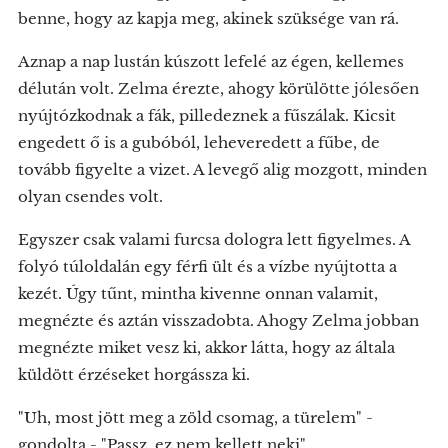
benne, hogy az kapja meg, akinek szüksége van rá.
Aznap a nap lustán kúszott lefelé az égen, kellemes
délután volt. Zelma érezte, ahogy körülötte jólesően
nyújtózkodnak a fák, pilledeznek a fűszálak. Kicsit
engedett ő is a gubóból, leheveredett a fűbe, de
tovább figyelte a vizet. A levegő alig mozgott, minden
olyan csendes volt.
Egyszer csak valami furcsa dologra lett figyelmes. A
folyó túloldalán egy férfi ült és a vízbe nyújtotta a
kezét. Úgy tűnt, mintha kivenne onnan valamit,
megnézte és aztán visszadobta. Ahogy Zelma jobban
megnézte miket vesz ki, akkor látta, hogy az általa
küldött érzéseket horgássza ki.
"Uh, most jött meg a zöld csomag, a türelem" -
gondolta - "Passz, ez nem kellett neki"