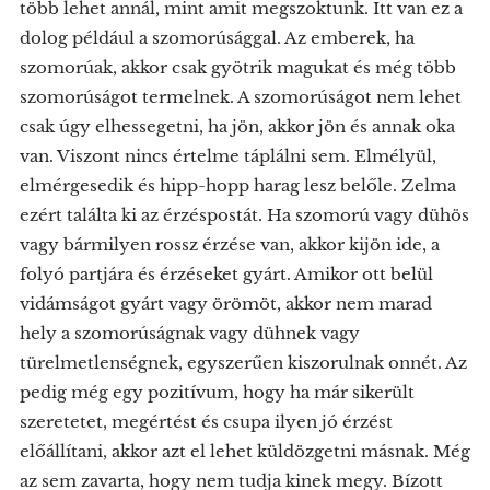
több lehet annál, mint amit megszoktunk. Itt van ez a
dolog például a szomorúsággal. Az emberek, ha
szomorúak, akkor csak gyötrik magukat és még több
szomorúságot termelnek. A szomorúságot nem lehet
csak úgy elhessegetni, ha jön, akkor jön és annak oka
van. Viszont nincs értelme táplálni sem. Elmélyül,
elmérgesedik és hipp-hopp harag lesz belőle. Zelma
ezért találta ki az érzéspostát. Ha szomorú vagy dühös
vagy bármilyen rossz érzése van, akkor kijön ide, a
folyó partjára és érzéseket gyárt. Amikor ott belül
vidámságot gyárt vagy örömöt, akkor nem marad
hely a szomorúságnak vagy dühnek vagy
türelmetlenségnek, egyszerűen kiszorulnak onnét. Az
pedig még egy pozitívum, hogy ha már sikerült
szeretetet, megértést és csupa ilyen jó érzést
előállítani, akkor azt el lehet küldözgetni másnak. Még
az sem zavarta, hogy nem tudja kinek megy. Bízott