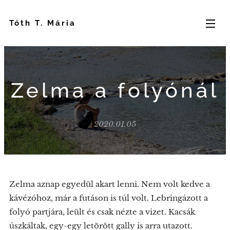
Tóth T. Mária
Zelma a folyónál
2020.01.05
Zelma aznap egyedül akart lenni. Nem volt kedve a
kávézóhoz, már a futáson is túl volt. Lebringázott a
folyó partjára, leült és csak nézte a vizet. Kacsák
úszkáltak, egy-egy letörött gally is arra utazott.