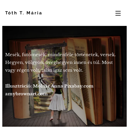
Tóth T. Mária
Mesék, futómesék, mindenféle történetek, versek.
Hegyen, völgyön, üveghegyen innen és túl. Most
vagy régen volt, talán igaz sem volt.
Illusztráció: Molnár Anna Pixabay.com
amybrownart.com