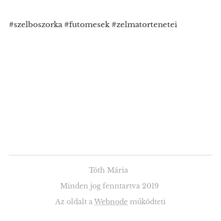
#szelboszorka #futomesek #zelmatortenetei
Tóth Mária
Minden jog fenntartva 2019
Az oldalt a
Webnode
működteti