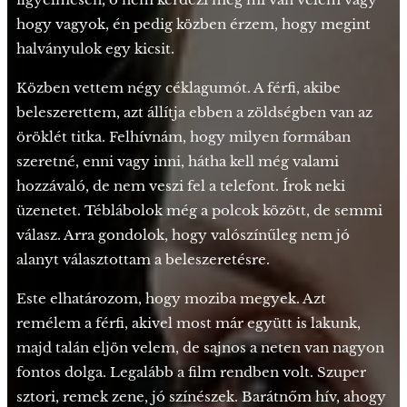
hogy vagyok, én pedig közben érzem, hogy megint
halványulok egy kicsit.
Közben vettem négy céklagumót. A férfi, akibe
beleszerettem, azt állítja ebben a zöldségben van az
öröklét titka. Felhívnám, hogy milyen formában
szeretné, enni vagy inni, hátha kell még valami
hozzávaló, de nem veszi fel a telefont. Írok neki
üzenetet. Téblábolok még a polcok között, de semmi
válasz. Arra gondolok, hogy valószínűleg nem jó
alanyt választottam a beleszeretésre.
Este elhatározom, hogy moziba megyek. Azt
remélem a férfi, akivel most már együtt is lakunk,
majd talán eljön velem, de sajnos a neten van nagyon
fontos dolga. Legalább a film rendben volt. Szuper
sztori, remek zene, jó színészek. Barátnőm hív, ahogy