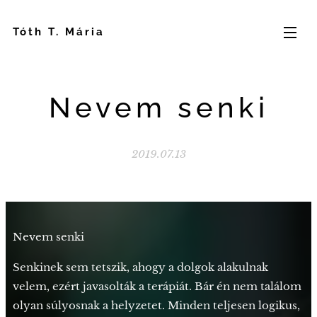
Tóth T. Mária
Nevem senki
2019.07.13
Nevem senki
Senkinek sem tetszik, ahogy a dolgok alakulnak
velem, ezért javasolták a terápiát. Bár én nem találom
olyan súlyosnak a helyzetet. Minden teljesen logikus,