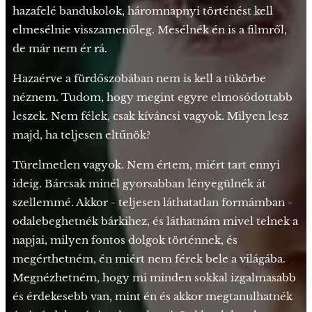
hazafelé bandukolok, háromnapnyi történést kell
elmesélnie visszamenőleg. Mesélnék én is a filmről,
de már nem ér rá.
Hazaérve a fürdőszobában nem is kell a tükörbe
néznem. Tudom, hogy megint egyre elmosódottabb
leszek. Nem félek, csak kíváncsi vagyok. Milyen lesz
majd, ha teljesen eltűnök?
Türelmetlen vagyok. Nem értem, miért tart ennyi
ideig. Bárcsak minél gyorsabban lényegülnék át
szellemmé. Akkor - teljesen láthatatlan formámban -
odalebeghetnék bárkihez, és láthatnám mivel telnek a
napjai, milyen fontos dolgok történnek, és
megérthetném, én miért nem férek bele a világába.
Megnézhetném, hogy mi minden sokkal izgalmasabb
és érdekesebb van, mint én és akkor megtanulhatnék