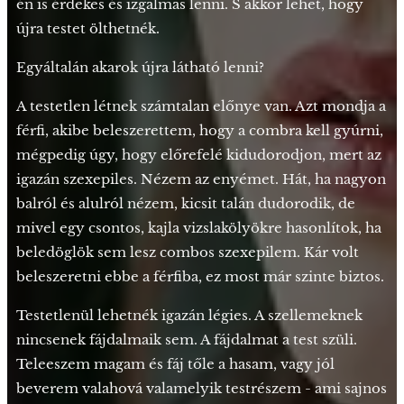
én is érdekes és izgalmas lenni. S akkor lehet, hogy
újra testet ölthetnék.
Egyáltalán akarok újra látható lenni?
A testetlen létnek számtalan előnye van. Azt mondja a
férfi, akibe beleszerettem, hogy a combra kell gyúrni,
mégpedig úgy, hogy előrefelé kidudorodjon, mert az
igazán szexepiles. Nézem az enyémet. Hát, ha nagyon
balról és alulról nézem, kicsit talán dudorodik, de
mivel egy csontos, kajla vizslakölyökre hasonlítok, ha
beledöglök sem lesz combos szexepilem. Kár volt
beleszeretni ebbe a férfiba, ez most már szinte biztos.
Testetlenül lehetnék igazán légies. A szellemeknek
nincsenek fájdalmaik sem. A fájdalmat a test szüli.
Teleeszem magam és fáj tőle a hasam, vagy jól
beverem valahová valamelyik testrészem - ami sajnos