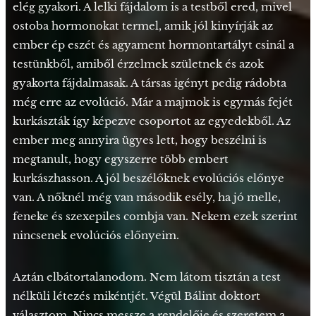
elég gyakori. A lelki fájdalom is a testből ered, mivel
ostoba hormonokat termel, amik jól kinyírják az
ember ép eszét és agyament hormontartályt csinál a
testünkből, amiből érzelmek születnek és azok
gyakorta fájdalmasak. A társas igényt pedig rádobta
még erre az evolúció. Már a majmok is egymás fejét
kurkászták így képezve csoportot az egyedekből. Az
ember meg annyira ügyes lett, hogy beszélni is
megtanult, hogy egyszerre több embert
kurkászhasson. A jól beszélőknek evolúciós előnye
van. A nőknél még van második esély, ha jó melle,
feneke és szexepiles combja van. Nekem ezek szerint
nincsenek evolúciós előnyeim.
Aztán elbátortalanodom. Nem látom tisztán a test
nélküli létezés mikéntjét. Végül Bálint doktort
választom. Nincs messze a rendelője és szeretem a