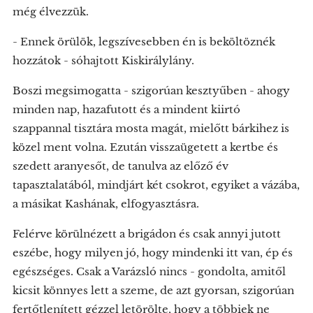
még élvezzük.
- Ennek örülök, legszívesebben én is beköltöznék
hozzátok - sóhajtott Kiskirálylány.
Boszi megsimogatta - szigorúan kesztyűben - ahogy
minden nap, hazafutott és a mindent kiirtó
szappannal tisztára mosta magát, mielőtt bárkihez is
közel ment volna. Ezután visszaügetett a kertbe és
szedett aranyesőt, de tanulva az előző év
tapasztalatából, mindjárt két csokrot, egyiket a vázába,
a másikat Kashának, elfogyasztásra.
Felérve körülnézett a brigádon és csak annyi jutott
eszébe, hogy milyen jó, hogy mindenki itt van, ép és
egészséges. Csak a Varázsló nincs - gondolta, amitől
kicsit könnyes lett a szeme, de azt gyorsan, szigorúan
fertőtlenített gézzel letörölte, hogy a többiek ne