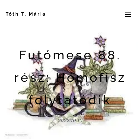
Tóth T. Mária
Futómese 88.
rész: Hómofisz
folytatódik
2022.10.10