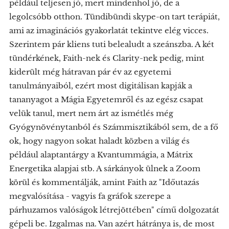
például teljesen jó, mert mindenhol jó, de a
legolcsóbb otthon. Tündibündi skype-on tart terápiát,
ami az imaginációs gyakorlatát tekintve elég vicces.
Szerintem pár kliens tuti belealudt a szeánszba. A két
tündérkének, Faith-nek és Clarity-nek pedig, mint
kiderült még hátravan pár év az egyetemi
tanulmányaiból, ezért most digitálisan kapják a
tananyagot a Mágia Egyetemről és az egész csapat
velük tanul, mert nem árt az ismétlés még
Gyógynövénytanból és Számmisztikából sem, de a fő
ok, hogy nagyon sokat haladt közben a világ és
például alaptantárgy a Kvantummágia, a Mátrix
Energetika alapjai stb. A sárkányok ülnek a Zoom
körül és kommentálják, amint Faith az "Időutazás
megvalósítása - vagyis fa gráfok szerepe a
párhuzamos valóságok létrejöttében" című dolgozatát
gépeli be. Izgalmas na. Van azért hátránya is, de most