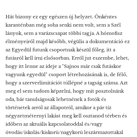
Hát bizony ez egy egészen új helyzet. Önkéntes
karanténban még soha senki nem volt, sem a Szél
lányok, sem a varázscsapat többi tagja. A hómofisz
élményeiről majd később, végülis a dokumentáció ez
az Egyedül futunk csoportnak készül főleg, itt a
futásról kell írni elsősorban. Erről jut eszembe, lehet,
hogy itt lenne az ideje a "Sajnos már csak futáskor
vagyunk egyedül" csoport létrehozásának is, de félő,
hogy a szerverlimitációt túllépné a tagság száma. Azt
meg el sem tudom képzelni, hogy mit posztolnánk
oda, bár tanulságosak lehetnének a fotók és
történetek arról az állapotról, amikor a pár tíz
négyzetméternyi lakást meg kell osztanod térben és
időben az aktuális kapcsolatoddal és/vagy
óvodás/iskolás/kiskorú/nagykorú leszármazottakal