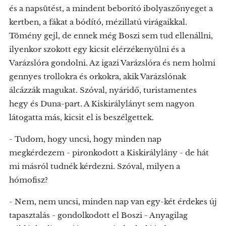
és a napsütést, a mindent beborító ibolyaszőnyeget a
kertben, a fákat a bódító, mézillatú virágaikkal.
Tömény gejl, de ennek még Boszi sem tud ellenállni,
ilyenkor szokott egy kicsit elérzékenyülni és a
Varázslóra gondolni. Az igazi Varázslóra és nem holmi
gennyes trollokra és orkokra, akik Varázslónak
álcázzák magukat. Szóval, nyáridő, turistamentes
hegy és Duna-part. A Kiskirálylányt sem nagyon
látogatta más, kicsit el is beszélgettek.
- Tudom, hogy uncsi, hogy minden nap
megkérdezem - pironkodott a Kiskirálylány - de hát
mi másról tudnék kérdezni. Szóval, milyen a
hómofisz?
- Nem, nem uncsi, minden nap van egy-két érdekes új
tapasztalás - gondolkodott el Boszi - Anyagilag