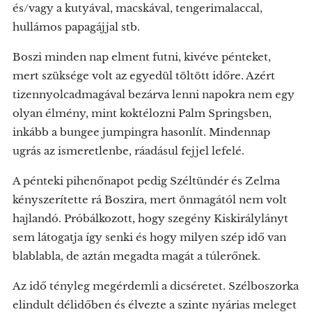
és/vagy a kutyával, macskával, tengerimalaccal,
hullámos papagájjal stb.
Boszi minden nap elment futni, kivéve pénteket,
mert szüksége volt az egyedül töltött időre. Azért
tizennyolcadmagával bezárva lenni napokra nem egy
olyan élmény, mint koktélozni Palm Springsben,
inkább a bungee jumpingra hasonlít. Mindennap
ugrás az ismeretlenbe, ráadásul fejjel lefelé.
A pénteki pihenőnapot pedig Széltündér és Zelma
kényszerítette rá Boszira, mert önmagától nem volt
hajlandó. Próbálkozott, hogy szegény Kiskirálylányt
sem látogatja így senki és hogy milyen szép idő van
blablabla, de aztán megadta magát a túlerőnek.
Az idő tényleg megérdemli a dicséretet. Szélboszorka
elindult délidőben és élvezte a szinte nyárias meleget