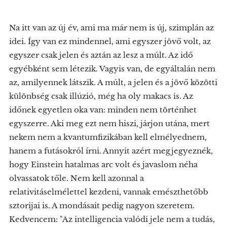
Na itt van az új év, ami ma már nem is új, szimplán az
idei. Így van ez mindennel, ami egyszer jövő volt, az
egyszer csak jelen és aztán az lesz a múlt. Az idő
egyébként sem létezik. Vagyis van, de egyáltalán nem
az, amilyennek látszik. A múlt, a jelen és a jövő közötti
különbség csak illúzió, még ha oly makacs is. Az
időnek egyetlen oka van: minden nem történhet
egyszerre. Aki meg ezt nem hiszi, járjon utána, mert
nekem nem a kvantumfizikában kell elmélyednem,
hanem a futásokról írni. Annyit azért megjegyeznék,
hogy Einstein hatalmas arc volt és javaslom néha
olvassatok tőle. Nem kell azonnal a
relativitáselmélettel kezdeni, vannak emészthetőbb
sztorijai is. A mondásait pedig nagyon szeretem.
Kedvencem: "Az intelligencia valódi jele nem a tudás,