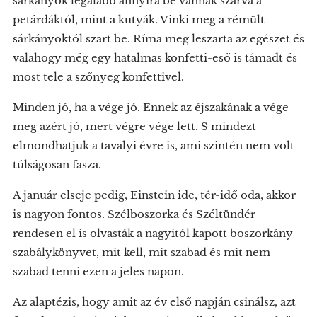
sárkányok legalább annyira be vannak szarva a
petárdáktól, mint a kutyák. Vinki meg a rémült
sárkányoktól szart be. Ríma meg leszarta az egészet és
valahogy még egy hatalmas konfetti-eső is támadt és
most tele a szőnyeg konfettivel.
Minden jó, ha a vége jó. Ennek az éjszakának a vége
meg azért jó, mert végre vége lett. S mindezt
elmondhatjuk a tavalyi évre is, ami szintén nem volt
túlságosan fasza.
A január elseje pedig, Einstein ide, tér-idő oda, akkor
is nagyon fontos. Szélboszorka és Széltündér
rendesen el is olvasták a nagyitól kapott boszorkány
szabálykönyvet, mit kell, mit szabad és mit nem
szabad tenni ezen a jeles napon.
Az alaptézis, hogy amit az év első napján csinálsz, azt