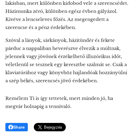
lakásban, mert különben kidobod vele a szerencsédet.
Házimunka zéró, különben egész évben gályázol.
Kivéve a lencseleves főzés. Az megengedett a
szerencse és a pénz érdekében.
Szóval a lányok, sárkányok, házitündér és fekete
párduc a nappaliban heverészve élvezik a múltnak,
jelennek vagy jövőnek érzékelhető illuzórikus időt,
véletlenül se tesznek egy keresztbe szalmát se. Csak a
klaviatúrához vagy könyvhöz hajlandóak hozzányúlni
a szép békés, szerencsés jövő érdekében.
Remélem Ti is így tettetek, mert minden jó, ha
megvár holnapig a tennivaló.
Share