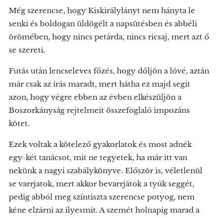
Még szerencse, hogy Kiskirálylányt nem hányta le
senki és boldogan üldögélt a napsütésben és abbéli
örömében, hogy nincs petárda, nincs ricsaj, mert azt ő
se szereti.
Futás után lencseleves főzés, hogy dőljön a lóvé, aztán
már csak az írás maradt, mert hátha ez majd segít
azon, hogy végre ebben az évben elkészüljön a
Boszorkányság rejtelmeit összefoglaló impozáns
kötet.
Ezek voltak a kötelező gyakorlatok és most adnék
egy-két tanácsot, mit ne tegyetek, ha már itt van
nekünk a nagyi szabálykönyve. Először is, véletlenül
se varrjatok, mert akkor bevarrjátok a tyúk seggét,
pedig abból meg színtiszta szerencse potyog, nem
kéne elzárni az ilyesmit. A szemét holnapig marad a