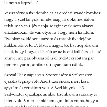
hanem a képzelet."
Visszatérve a fix időmbe és az eredeti szándékomhoz,
hogy a Szél lányok mindennapjait dokumentálom,
tehát ma van Újév napja. Megint csak nem akarva
elkalandozni, de van olyan is, hogy nem fix időm.
Ilyenkor az időben utazom és mások fix idejébe
kukkantok bele. Például a nagyiéba, ha meg akarom
lesni, hogy hogyan készült az az isteni kolbászos lecsó,
amivel még az olvasástól is el tudott csábítani pár
percre nyáron, amikor ott nyaraltam náluk.
Szóval Újév napja van. Szerencsére a Szilveszter
éjszaka tegnap volt. Azért szerencse, mert kész
agyrém és rémálom volt. A Szél lányok első
Szilveszter éjszakája, amikor tizenhárom sárkány is
jelen volt. S mert senki nem gondolta volna, hogy a