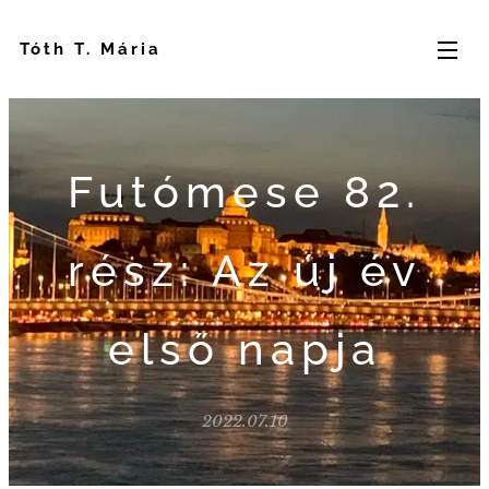
Tóth T. Mária
Futómese 82.
rész: Az új év
első napja
2022.07.10