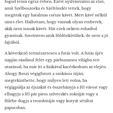
fogod tenni egész évben. Ezért nyilvánvalón az első,
amit Szélboszorka és Széltündér tettek, hogy
megittak egy hatalmas csésze kávét. Mert kávé nélkül
nincs élet. Hallottam, hogy vannak olyan emberek,
akik nem isznak kávét. Hát ezek nekem rohadtul
gyanúsak. Szerintem azok földönkívüliek, de nem a jó
fajtából.
A következő természetesen a futás volt. A futás újév
napján ráadásul felér egy párhuzamos világba tett
utazással, ha már itt a fizikával kacérkodtam az elején.
Ahogy Boszi végigfutott a szokásos útján,
megtekinthette, hogy milyen lett volna, ha
végigpiálja az éjszakát és összehányja a fél várost vagy
elhagyja a fél pár piros szívecskés zokniját vagy a
fülébe dugja a trombitáját vagy kutyát sétáltat
papucsban.