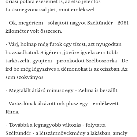
óriási pofára esésemet is, az első jelentős
futásmegvonással járt, mint emlékszel.
- Ok, megértem - sóhajtott nagyot Széltündér - 2061
kilométer volt összesen.
- Várj, holnap még futok egy tízest, azt nyugodtan
hozzáadhatod. S ígérem, jövőre igyekszem több
tarkószelfit gyűjteni - pironkodott Szélboszorka - De
írd be még légyszíves a démonokat is az ofiszban. Az
sem szokványos.
- Megtalált átjáró mínusz egy - Zelma is beszállt.
- Varázslónak álcázott ork plusz egy - emlékezett
Ríma.
- Továbbá a legnagyobb változás - folytatta
Széltündér - a létszámnövekmény a lakásban, amely