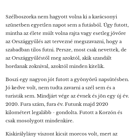
Szélboszorka nem hagyott volna ki a karácsonyi
szünetben egyetlen napot sem a futásból. Úgy futott,
mintha az élete múlt volna rajta vagy esetleg jövőre
az Országgyűlés azt tervezné megszavazni, hogy a
szabadban tilos futni. Persze, most csak nevettek, de
az Országgyűléstől meg azoktól, akik szandált
hordanak zoknival, azoktól minden kitelik.
Boszi egy nagyon jót futott a gyönyörű napsütésben.
Jó kedve volt, nem tudta zavarni a szél sem és a
turisták sem. Mindjárt vége az évnek és jön egy új év.
2020. Fura szám, fura év. Futunk majd 2020
kilométert legalább - gondolta. Futott a Korzón és
csak mosolygott mindenkire.
Kiskirálylány viszont kicsit morcos volt, mert az