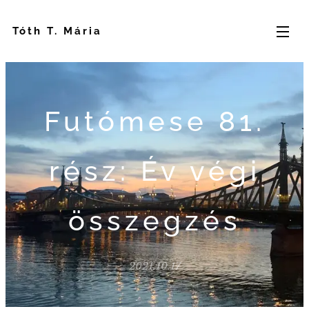
Tóth T. Mária
Futómese 81.
rész: Év végi
összegzés
2021.10.17