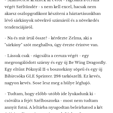
végét Széltündér - s nem kell excel, hacsak nem
akarsz oszlopgrafikont készíteni a háztartásunkban
lévő sárkányok növekvő számáról és a növekedés
tendenciájáról.
- Na és mit írtál össze? - kérdezte Zelma, aki a
"sárkány" szót meghallva, úgy érezte érintve van.
- Lássuk csak - rágcsálta a ceruza végét - egy
megrongálódott szárny és egy új Be Wing Dragonfly.
Egy eltűnt Póknyál II-s boszorkány söprű és egy új
Bibircsóka GLE Sprinter. 298 tarkószelfi. Ez kevés,
nagyon kevés. Sose lesz meg a hülye léghajó.
- Tudtam, hogy előbb-utóbb ide lyukadunk ki -
csóválta a fejét Szélboszorka - most nem tudtam
annyit futni. A leltárba nyugodtan beleírhatod a két