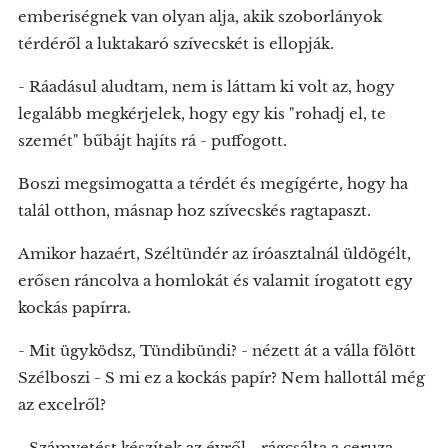
emberiségnek van olyan alja, akik szoborlányok
térdéről a luktakaró szívecskét is ellopják.
- Ráadásul aludtam, nem is láttam ki volt az, hogy
legalább megkérjelek, hogy egy kis "rohadj el, te
szemét" bűbájt hajíts rá - puffogott.
Boszi megsimogatta a térdét és megígérte, hogy ha
talál otthon, másnap hoz szívecskés ragtapaszt.
Amikor hazaért, Széltündér az íróasztalnál üldögélt,
erősen ráncolva a homlokát és valamit írogatott egy
kockás papírra.
- Mit ügyködsz, Tündibündi? - nézett át a válla fölött
Szélboszi - S mi ez a kockás papír? Nem hallottál még
az excelről?
- Számvetést készítek az évről - rágcsálta a ceruza