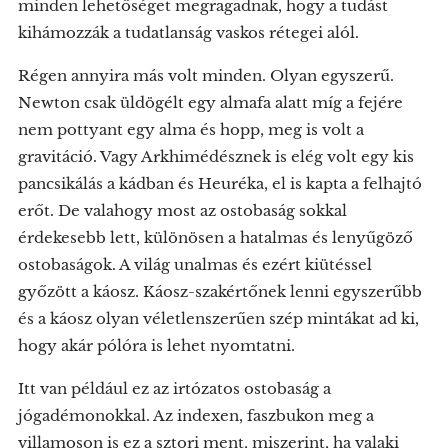
minden lehetőséget megragadnak, hogy a tudást
kihámozzák a tudatlanság vaskos rétegei alól.
Régen annyira más volt minden. Olyan egyszerű.
Newton csak üldögélt egy almafa alatt míg a fejére
nem pottyant egy alma és hopp, meg is volt a
gravitáció. Vagy Arkhimédésznek is elég volt egy kis
pancsikálás a kádban és Heuréka, el is kapta a felhajtó
erőt. De valahogy most az ostobaság sokkal
érdekesebb lett, különösen a hatalmas és lenyűgöző
ostobaságok. A világ unalmas és ezért kiütéssel
győzött a káosz. Káosz-szakértőnek lenni egyszerűbb
és a káosz olyan véletlenszerűen szép mintákat ad ki,
hogy akár pólóra is lehet nyomtatni.
Itt van például ez az irtózatos ostobaság a
jógadémonokkal. Az indexen, faszbukon meg a
villamoson is ez a sztori ment, miszerint, ha valaki