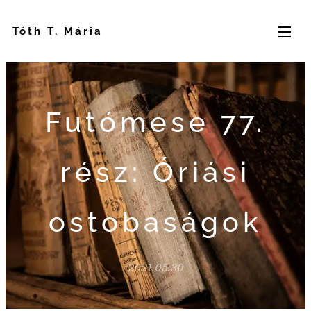
Tóth T. Mária
Futómese 77.
rész: Óriási
ostobaságok
2021.05.30