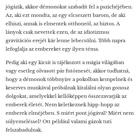
jógázik, akkor démonokat szabadít fel a pszichéjében.
Az, aki ezt mondta, az egy elcseszett barom, de aki
elhiszi, annak is elmentek otthonról, az biztos. A
lányok csak nevettek ezen, de az idiotizmus
gravitációs erejét kár lenne lebecsülni. Több napra
lefoglalja az embereket egy ilyen téma.
Pedig aki egy kicsit is tájékozott a mágia világában
vagy esetleg olvasott pár futómesét, akkor tudhatná,
hogy a démonok többnyire a pokolban kempelnek és
keserves munkával próbálnak kitalálni olyan gonosz
dolgokat, amelyekkel kellőképpen összezavarják az
emberek életét. Nem keletkeznek hipp-hopp az
emberek elméjében. S miért pont jógával? Miért nem
súlyemeléssel? Ott például valami gázok tuti
felszabadulnak.