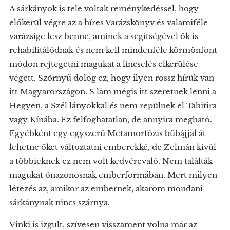
A sárkányok is tele voltak reménykedéssel, hogy
előkerül végre az a híres Varázskönyv és valamiféle
varázsige lesz benne, aminek a segítségével ők is
rehabilitálódnak és nem kell mindenféle körmönfont
módon rejtegetni magukat a lincselés elkerülése
végett. Szörnyű dolog ez, hogy ilyen rossz hírük van
itt Magyarországon. S lám mégis itt szeretnek lenni a
Hegyen, a Szél lányokkal és nem repülnek el Tahitira
vagy Kínába. Ez felfoghatatlan, de annyira megható.
Egyébként egy egyszerű Metamorfózis bűbájjal át
lehetne őket változtatni emberekké, de Zelmán kívül
a többieknek ez nem volt kedvérevaló. Nem találták
magukat önazonosnak emberformában. Mert milyen
létezés az, amikor az embernek, akarom mondani
sárkánynak nincs szárnya.
Vinki is izgult, szívesen visszament volna már az