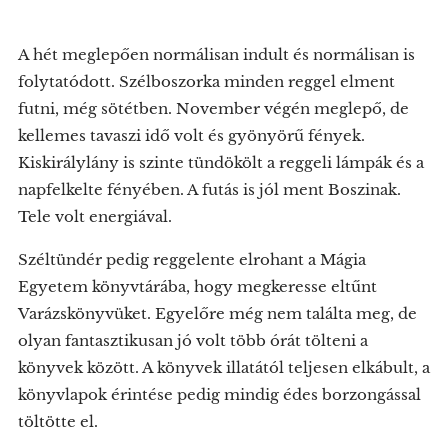
A hét meglepően normálisan indult és normálisan is
folytatódott. Szélboszorka minden reggel elment
futni, még sötétben. November végén meglepő, de
kellemes tavaszi idő volt és gyönyörű fények.
Kiskirálylány is szinte tündökölt a reggeli lámpák és a
napfelkelte fényében. A futás is jól ment Boszinak.
Tele volt energiával.
Széltündér pedig reggelente elrohant a Mágia
Egyetem könyvtárába, hogy megkeresse eltűnt
Varázskönyvüket. Egyelőre még nem találta meg, de
olyan fantasztikusan jó volt több órát tölteni a
könyvek között. A könyvek illatától teljesen elkábult, a
könyvlapok érintése pedig mindig édes borzongással
töltötte el.