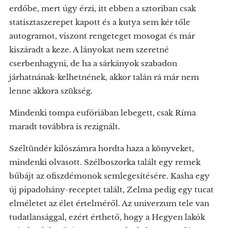
erdőbe, mert úgy érzi, itt ebben a sztoriban csak
statisztaszerepet kapott és a kutya sem kér tőle
autogramot, viszont rengeteget mosogat és már
kiszáradt a keze. A lányokat nem szeretné
cserbenhagyni, de ha a sárkányok szabadon
járhatnának-kelhetnének, akkor talán rá már nem
lenne akkora szükség.
Mindenki tompa eufóriában lebegett, csak Ríma
maradt továbbra is rezignált.
Széltündér kilószámra hordta haza a könyveket,
mindenki olvasott. Szélboszorka talált egy remek
bűbájt az ofiszdémonok semlegesítésére. Kasha egy
új pipadohány-receptet talált, Zelma pedig egy tucat
elméletet az élet értelméről. Az univerzum tele van
tudatlansággal, ezért érthető, hogy a Hegyen lakók