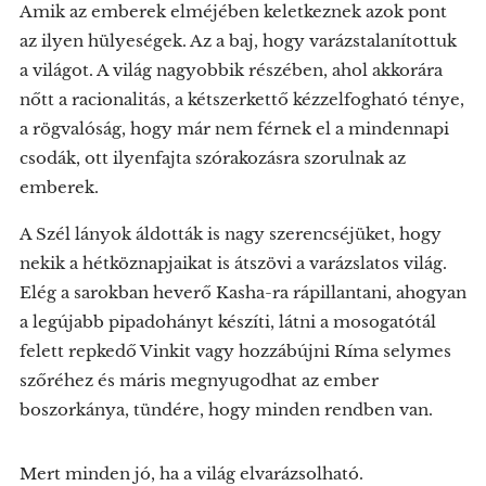
Amik az emberek elméjében keletkeznek azok pont
az ilyen hülyeségek. Az a baj, hogy varázstalanítottuk
a világot. A világ nagyobbik részében, ahol akkorára
nőtt a racionalitás, a kétszerkettő kézzelfogható ténye,
a rögvalóság, hogy már nem férnek el a mindennapi
csodák, ott ilyenfajta szórakozásra szorulnak az
emberek.
A Szél lányok áldották is nagy szerencséjüket, hogy
nekik a hétköznapjaikat is átszövi a varázslatos világ.
Elég a sarokban heverő Kasha-ra rápillantani, ahogyan
a legújabb pipadohányt készíti, látni a mosogatótál
felett repkedő Vinkit vagy hozzábújni Ríma selymes
szőréhez és máris megnyugodhat az ember
boszorkánya, tündére, hogy minden rendben van.
Mert minden jó, ha a világ elvarázsolható.