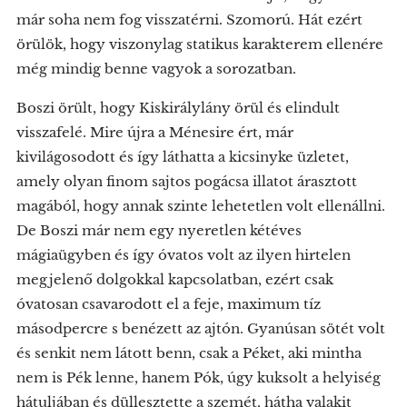
már soha nem fog visszatérni. Szomorú. Hát ezért
örülök, hogy viszonylag statikus karakterem ellenére
még mindig benne vagyok a sorozatban.
Boszi örült, hogy Kiskirálylány örül és elindult
visszafelé. Mire újra a Ménesire ért, már
kivilágosodott és így láthatta a kicsinyke üzletet,
amely olyan finom sajtos pogácsa illatot árasztott
magából, hogy annak szinte lehetetlen volt ellenállni.
De Boszi már nem egy nyeretlen kétéves
mágiaügyben és így óvatos volt az ilyen hirtelen
megjelenő dolgokkal kapcsolatban, ezért csak
óvatosan csavarodott el a feje, maximum tíz
másodpercre s benézett az ajtón. Gyanúsan sötét volt
és senkit nem látott benn, csak a Péket, aki mintha
nem is Pék lenne, hanem Pók, úgy kuksolt a helyiség
hátuljában és düllesztette a szemét, hátha valakit