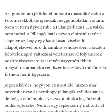
Azt gondoltam jó ötlet elindítani a második évadot a
Futómesékből, de igencsak meggondolatlan voltam.
Nem vettem figyelembe a Pillangó-hatást. Ha valaki
nem tudná, a Pillangó-hatás néven elhíresült teória
alapelve az, hogy egy kaotikusan viselkedő
állapotjelzővel bíró dinamikus rendszerben a kezdeti
feltételek apró változásai véletlenszerű folyamatok
pozitív visszacsatolásai révén nagymértékben
megváltoztathatják a rendszer hosszútávú működését.
Érthető nem? Egyszerű.
Jogos a kérdés, hogy jön ez most ide, hiszen már
november van és nemhogy pillangók szálldosnának,
de még a csótányok is visszavonultak a legsötétebb
budik rejtekébe. Nem is egy lepkeszárny indította el