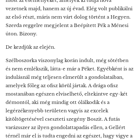
most az eseményeket, amelyek ki tudja hová
vezetnek majd, hanem az új évad. Elég volt publikálni
az első részt, máris nem várt dolog történt a Hegyen.
Szerda reggelre megjelent a Beépített Pék a Ménesi
úton. Bizony.
De kezdjük az elején.
Szélboszorka viszonylag korán indult, még sötétben
és nem emlékszik, látta-e már a Péket. Egyébként is az
indulásnál még teljesen elmerült a gondolataiban,
amelyek főleg az ofisz körül jártak. A drága ofisz
mostanában egészen elviselhető, eltekintve egy-két
démontól, aki még mindig ott ólálkodik és a
legérzékenyebb területen vagyis az excelek
kitöltögetésével cseszteti szegény Boszit. A futás
varázsszer az ilyen gondolattapadás ellen, a Gellért
térnél már el is tudta engedni az egészet, hagy vigye a