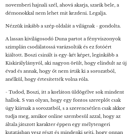
novemberi hajnali szél, ahová akarja, szarik bele, a
démonokkal nem lehet mit kezdeni. Legalja.
Nézzük inkább a szép oldalát a világnak - gondolta.
A lassan kivilágosodó Duna partot a fényviszonyok
szimplán csodálatossá varázsolták és ez fotóért
kiáltott. Boszi csinált is egy-két képet, leginkább a
Kiskirálylányról, aki nagyon örült, hogy elindult az új
évad és annak, hogy őt nem írták ki a sorozatból,
anélkül, hogy értesítették volna róla.
- Tudod, Boszi, itt a korláton üldögélve sok mindent
hallok. S van olyan, hogy egy fontos szereplőt csak
úgy kiírnak a sorozatból, s a szerencsétlen csak akkor
tudja meg, amikor online szembesül azzal, hogy az
általa játszott karakter éppen egy mélytengeri
kutatásban vesz részt és mindenki sejti, hogy onnan