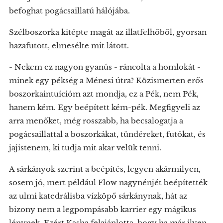
befoghat pogácsaillatú hálójába.
Szélboszorka kitépte magát az illatfelhőből, gyorsan
hazafutott, elmesélte mit látott.
- Nekem ez nagyon gyanús - ráncolta a homlokát -
minek egy pékség a Ménesi útra? Közismerten erős
boszorkaintuícióm azt mondja, ez a Pék, nem Pék,
hanem kém. Egy beépített kém-pék. Megfigyeli az
arra menőket, még rosszabb, ha becsalogatja a
pogácsaillattal a boszorkákat, tündéreket, futókat, és
jajistenem, ki tudja mit akar velük tenni.
A sárkányok szerint a beépítés, legyen akármilyen,
sosem jó, mert például Flow nagynénjét beépítették
az ulmi katedrálisba vízköpő sárkánynak, hát az
bizony nem a legpompásabb karrier egy mágikus
lénynek. Ezért Kasha felajánlotta, hogy ha már ilyen