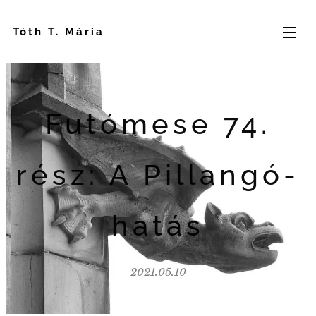
Tóth T. Mária
Futómese 74.
rész: A Pillangó-
hatás
2021.05.10