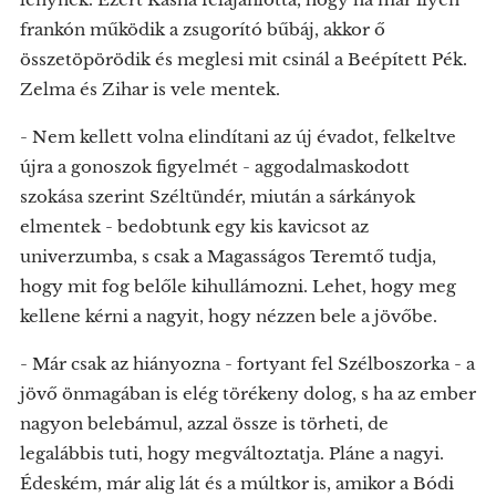
frankón működik a zsugorító bűbáj, akkor ő
összetöpörödik és meglesi mit csinál a Beépített Pék.
Zelma és Zihar is vele mentek.
- Nem kellett volna elindítani az új évadot, felkeltve
újra a gonoszok figyelmét - aggodalmaskodott
szokása szerint Széltündér, miután a sárkányok
elmentek - bedobtunk egy kis kavicsot az
univerzumba, s csak a Magasságos Teremtő tudja,
hogy mit fog belőle kihullámozni. Lehet, hogy meg
kellene kérni a nagyit, hogy nézzen bele a jövőbe.
- Már csak az hiányozna - fortyant fel Szélboszorka - a
jövő önmagában is elég törékeny dolog, s ha az ember
nagyon belebámul, azzal össze is törheti, de
legalábbis tuti, hogy megváltoztatja. Pláne a nagyi.
Édeském, már alig lát és a múltkor is, amikor a Bódi