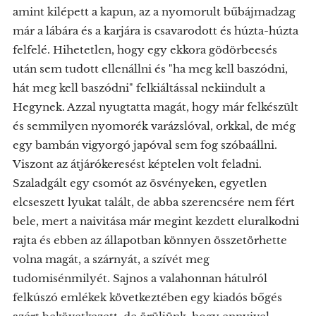
amint kilépett a kapun, az a nyomorult bűbájmadzag
már a lábára és a karjára is csavarodott és húzta-húzta
felfelé. Hihetetlen, hogy egy ekkora gödörbeesés
után sem tudott ellenállni és "ha meg kell baszódni,
hát meg kell baszódni" felkiáltással nekiindult a
Hegynek. Azzal nyugtatta magát, hogy már felkészült
és semmilyen nyomorék varázslóval, orkkal, de még
egy bambán vigyorgó japóval sem fog szóbaállni.
Viszont az átjárókeresést képtelen volt feladni.
Szaladgált egy csomót az ösvényeken, egyetlen
elcseszett lyukat talált, de abba szerencsére nem fért
bele, mert a naivitása már megint kezdett eluralkodni
rajta és ebben az állapotban könnyen összetörhette
volna magát, a szárnyát, a szívét meg
tudomisénmilyét. Sajnos a valahonnan hátulról
felkúszó emlékek következtében egy kiadós bőgés