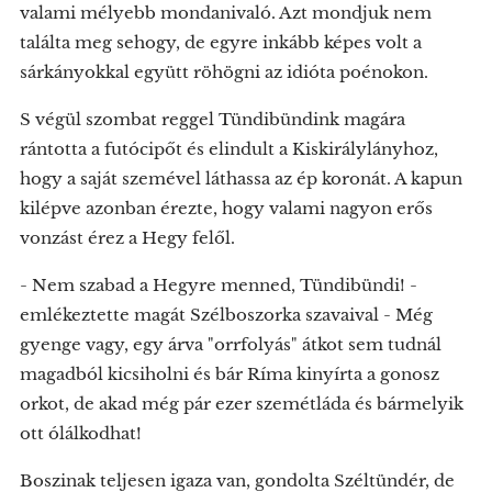
valami mélyebb mondanivaló. Azt mondjuk nem
találta meg sehogy, de egyre inkább képes volt a
sárkányokkal együtt röhögni az idióta poénokon.
S végül szombat reggel Tündibündink magára
rántotta a futócipőt és elindult a Kiskirálylányhoz,
hogy a saját szemével láthassa az ép koronát. A kapun
kilépve azonban érezte, hogy valami nagyon erős
vonzást érez a Hegy felől.
- Nem szabad a Hegyre menned, Tündibündi! -
emlékeztette magát Szélboszorka szavaival - Még
gyenge vagy, egy árva "orrfolyás" átkot sem tudnál
magadból kicsiholni és bár Ríma kinyírta a gonosz
orkot, de akad még pár ezer szemétláda és bármelyik
ott ólálkodhat!
Boszinak teljesen igaza van, gondolta Széltündér, de