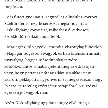
azért bekövetkezett, de örüljünk, hogy ennyivel
megúszta.
Le is futott gyorsan a Hegyről és elindult a korzóra.
Széltündér is megdicsérte és megsimogatta a
Kiskirálylány koronáját, miközben ő kedvesen
érdeklődött lelkiállapota felől.
- Már egész jól vagyok - mondta viszonylag hihetően
- Napi pár bőgéssel elvagyok és ha a kliensem amiatt
nyavalyog, hogy a másodunokatestvére
köldökvillantós ruhában jelent meg az esküvőjén
vagy, hogy pattanás nőtt az állára stb akkor nem
akarom péklapáttal agyonverni és megkérdezni, hogy
"Vazze, te tényleg ezért jársz terápiába?" Na, szóval
egészen jól vagyok már.
Azért Kiskirálylány úgy látta, hogy elkél még a