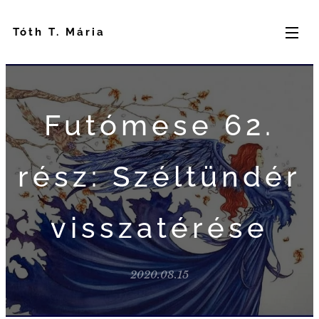
Tóth T. Mária
Futómese 62.
rész: Széltündér
visszatérése
2020.08.15