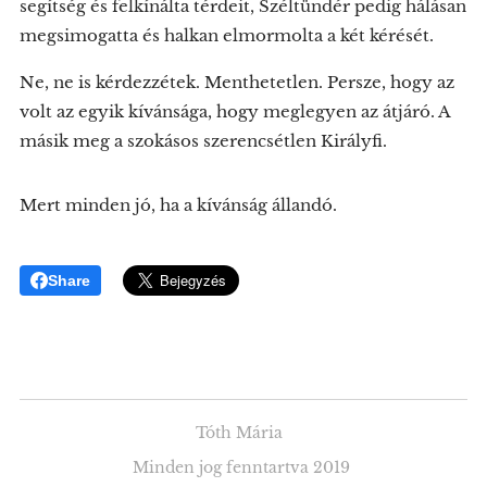
segítség és felkínálta térdeit, Széltündér pedig hálásan
megsimogatta és halkan elmormolta a két kérését.
Ne, ne is kérdezzétek. Menthetetlen. Persze, hogy az
volt az egyik kívánsága, hogy meglegyen az átjáró. A
másik meg a szokásos szerencsétlen Királyfi.
Mert minden jó, ha a kívánság állandó.
Share
Tóth Mária
Minden jog fenntartva 2019