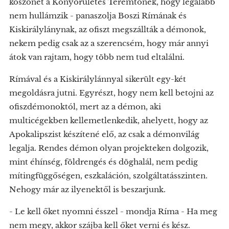
köszönet a Könyörületes Teremtőnek, hogy legalább
nem hullámzik - panaszolja Boszi Rímának és
Kiskirálylánynak, az ofiszt megszállták a démonok,
nekem pedig csak az a szerencsém, hogy már annyi
átok van rajtam, hogy több nem tud eltalálni.
Rímával és a Kiskirálylánnyal sikerült egy-két
megoldásra jutni. Egyrészt, hogy nem kell betojni az
ofiszdémonoktól, mert az a démon, aki
multicégekben kellemetlenkedik, ahelyett, hogy az
Apokalipszist készítené elő, az csak a démonvilág
legalja. Rendes démon olyan projekteken dolgozik,
mint éhínség, földrengés és döghalál, nem pedig
mítingfüggőségen, eszkaláción, szolgáltatásszinten.
Nehogy már az ilyenektől is beszarjunk.
- Le kell őket nyomni ésszel - mondja Ríma - Ha meg
nem megy, akkor szájba kell őket verni és kész.