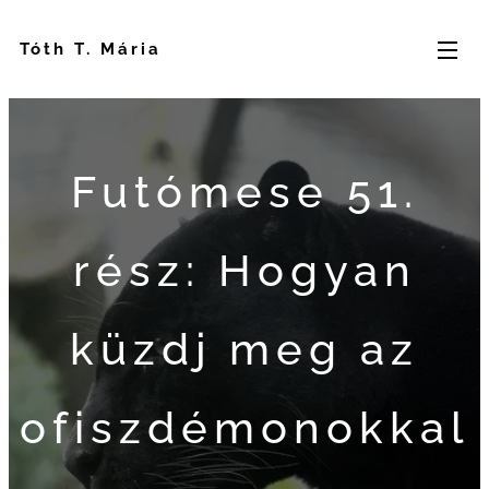
Tóth T. Mária
Futómese 51.
rész: Hogyan
küzdj meg az
ofiszdémonokkal