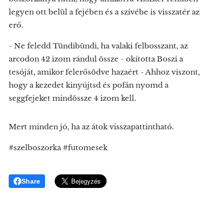
legyen ott belül a fejében és a szívébe is visszatér az
erő.
- Ne feledd Tündibündi, ha valaki felbosszant, az
arcodon 42 izom rándul össze - okította Boszi a
tesóját, amikor felerősödve hazaért - Ahhoz viszont,
hogy a kezedet kinyújtsd és pofán nyomd a
seggfejeket mindössze 4 izom kell.
Mert minden jó, ha az átok visszapattintható.
#szelboszorka #futomesek
Share