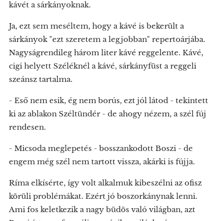
kávét a sárkányoknak.
Ja, ezt sem meséltem, hogy a kávé is bekerült a
sárkányok "ezt szeretem a legjobban" repertoárjába.
Nagyságrendileg három liter kávé reggelente. Kávé,
cigi helyett Széléknél a kávé, sárkányfüst a reggeli
szeánsz tartalma.
- Eső nem esik, ég nem borús, ezt jól látod - tekintett
ki az ablakon Széltündér - de ahogy nézem, a szél fúj
rendesen.
- Micsoda meglepetés - bosszankodott Boszi - de
engem még szél nem tartott vissza, akárki is fújja.
Ríma elkísérte, így volt alkalmuk kibeszélni az ofisz
körüli problémákat. Ezért jó boszorkánynak lenni.
Ami fos keletkezik a nagy büdös való világban, azt