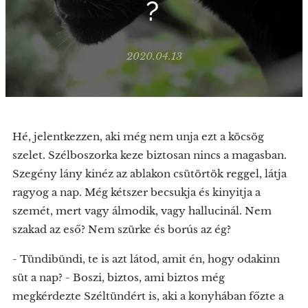
?
2020.04.13
Hé, jelentkezzen, aki még nem unja ezt a köcsög
szelet. Szélboszorka keze biztosan nincs a magasban.
Szegény lány kinéz az ablakon csütörtök reggel, látja
ragyog a nap. Még kétszer becsukja és kinyitja a
szemét, mert vagy álmodik, vagy hallucinál. Nem
szakad az eső? Nem szürke és borús az ég?
- Tündibündi, te is azt látod, amit én, hogy odakinn
süt a nap? - Boszi, biztos, ami biztos még
megkérdezte Széltündért is, aki a konyhában főzte a