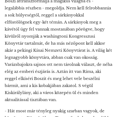
Boszi áttranszformálja a mágikus világba és -
legalábbis részben - megoldja. Nem kell felrobbannia
a sok hülyeségtől, reggel a sárkányokkal
elfüstölögnek egy-két témán. A sárkányok meg a
kávétól úgy fel vannak mostanában pörögve, hogy
kívülről nyomják a washingtoni Kongresszusi
Könyvtár tartalmát, de ha más nézőpont kell akkor
akár a pekingi Kínai Nemzeti Könyvtárat is. A világ két
legnagyobb könyvtára, abban csak van okosság.
Varázsbajokra sajnos ott nem tárolnak választ, de néha
elég az emberi észjárás is. Aztán itt van Ríma, aki
reggel elkíséri Boszit és meg lehet vele beszélni
bármit, ami a kis kobakjában zakatol. S végül
Kiskirálylány, aki a város közepén ül és minden
aktualitással tisztában van.
- Hát most már tényleg nyakig szarban vagyok, de