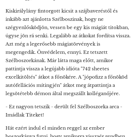
Kiskirálylány fintorgott kicsit a szájbaveréstől és
inkább azt ajánlotta Szélboszinak, hogy ne
szégyenlősködjön, vessen be egy kis mágiát titokban,
úgyse jön rá senki. Legalább az átkokat fordítsa vissza.
Azt még a legerősebb mágiatörvények is
megengedik. Önvédelem, ennyi. Ez tetszett
Szélboszorkának. Már látta maga előtt, amikor
pattintja vissza a legújabb idióta "742 sheetes
excelkitöltés" átkot a főnökére. A "jópofizz a főnököd
autófellációs mítingjén" átkot meg átpattintja a
legsötétebb démon által megszállt kolléganőjére.
- Ez nagyon tetszik - derült fel Szélboszorka arca -
Imádlak Titeket!
Hát ezért indul el minden reggel az ember
boszorkánya futni, hogy amikorra visszaér rendben