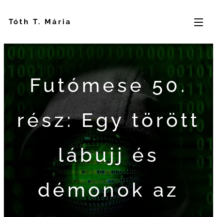
Tóth T. Mária
Futómese 50.
rész: Egy törött
lábujj és
démonok az