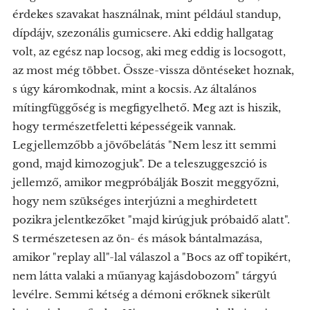
érdekes szavakat használnak, mint például standup,
dípdájv, szezonális gumicsere. Aki eddig hallgatag
volt, az egész nap locsog, aki meg eddig is locsogott,
az most még többet. Össze-vissza döntéseket hoznak,
s úgy káromkodnak, mint a kocsis. Az általános
mítingfüggőség is megfigyelhető. Meg azt is hiszik,
hogy természetfeletti képességeik vannak.
Legjellemzőbb a jövőbelátás "Nem lesz itt semmi
gond, majd kimozogjuk". De a teleszuggeszció is
jellemző, amikor megpróbálják Boszit meggyőzni,
hogy nem szükséges interjúzni a meghirdetett
pozikra jelentkezőket "majd kirúgjuk próbaidő alatt".
S természetesen az ön- és mások bántalmazása,
amikor "replay all"-lal válaszol a "Bocs az off topikért,
nem látta valaki a műanyag kajásdobozom" tárgyú
levélre. Semmi kétség a démoni erőknek sikerült