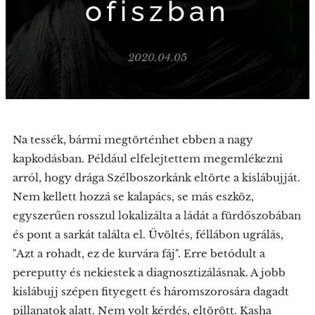
ofiszban
2020.04.05
Na tessék, bármi megtörténhet ebben a nagy
kapkodásban. Például elfelejtettem megemlékezni
arról, hogy drága Szélboszorkánk eltörte a kislábujját.
Nem kellett hozzá se kalapács, se más eszköz,
egyszerűen rosszul lokalizálta a ládát a fürdőszobában
és pont a sarkát találta el. Üvöltés, féllábon ugrálás,
"Azt a rohadt, ez de kurvára fáj". Erre betódult a
pereputty és nekiestek a diagnosztizálásnak. A jobb
kislábujj szépen fityegett és háromszorosára dagadt
pillanatok alatt. Nem volt kérdés, eltörött. Kasha