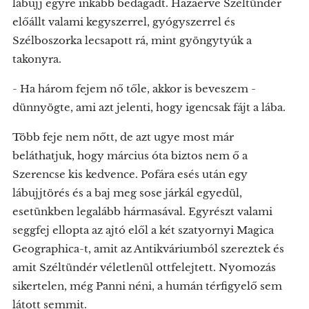
lábujj egyre inkább bedagadt. Hazaérve Széltündér
előállt valami kegyszerrel, gyógyszerrel és
Szélboszorka lecsapott rá, mint gyöngytyúk a
takonyra.
- Ha három fejem nő tőle, akkor is beveszem -
dünnyögte, ami azt jelenti, hogy igencsak fájt a lába.
Több feje nem nőtt, de azt ugye most már
beláthatjuk, hogy március óta biztos nem ő a
Szerencse kis kedvence. Pofára esés után egy
lábujjtörés és a baj meg sose járkál egyedül,
esetünkben legalább hármasával. Egyrészt valami
seggfej ellopta az ajtó elől a két szatyornyi Magica
Geographica-t, amit az Antikváriumból szereztek és
amit Széltündér véletlenül ottfelejtett. Nyomozás
sikertelen, még Panni néni, a humán térfigyelő sem
látott semmit.