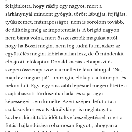
felajánlotta, hogy ráköp egy nagyot, mert a
sárkánynyál mindent gyógyít, törött lábujjat, fejfájást,
tyúkszemet, másnaposságot, nem is sorolom tovább,
de állítólag még az impotenciát is. A brigád nagyon
nem bánta volna, mert összeszarták magukat attól,
hogy ha Boszi megint nem fog tudni futni, akkor az
együttélés megint kibírhatatlan lesz, de Ő mindenkit
elhajtott, előkapta a Donald kacsás sebtapaszt és
szépen összetapaszozta a mellette lévő lábujjal. "Na,
majd ez megtartja!" - morogta, előkapta a futócipőt és
nekiindult. Egy-egy rosszabb lépésnél megemlítette a
szájbabaszott fürdőszobai ládát és saját agyi
képességeit sem kímélte. Azért szépen lefutotta a
szokásos kört és a Kiskirálylányt is meglátogatta
közben, kicsit több időt töltve beszélgetéssel, mert a
futási hajlandósága rohamosan fogyott, ahogyan a