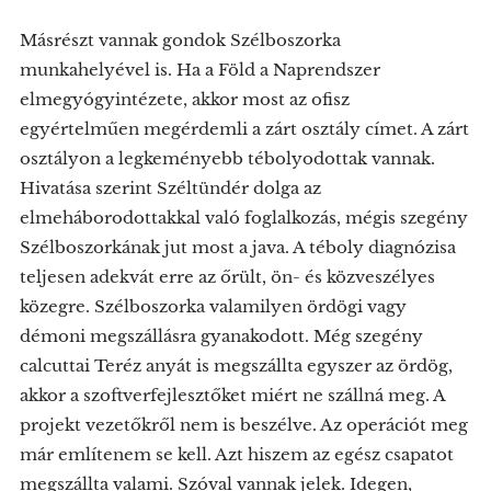
Másrészt vannak gondok Szélboszorka
munkahelyével is. Ha a Föld a Naprendszer
elmegyógyintézete, akkor most az ofisz
egyértelműen megérdemli a zárt osztály címet. A zárt
osztályon a legkeményebb tébolyodottak vannak.
Hivatása szerint Széltündér dolga az
elmeháborodottakkal való foglalkozás, mégis szegény
Szélboszorkának jut most a java. A téboly diagnózisa
teljesen adekvát erre az őrült, ön- és közveszélyes
közegre. Szélboszorka valamilyen ördögi vagy
démoni megszállásra gyanakodott. Még szegény
calcuttai Teréz anyát is megszállta egyszer az ördög,
akkor a szoftverfejlesztőket miért ne szállná meg. A
projekt vezetőkről nem is beszélve. Az operációt meg
már említenem se kell. Azt hiszem az egész csapatot
megszállta valami. Szóval vannak jelek. Idegen,