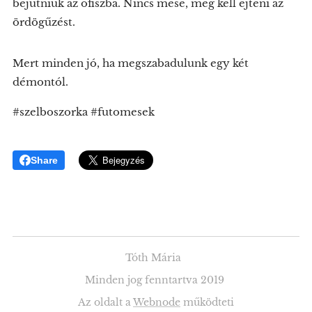
bejutniuk az ofiszba. Nincs mese, meg kell ejteni az
ördögűzést.
Mert minden jó, ha megszabadulunk egy két
démontól.
#szelboszorka #futomesek
Share
Tóth Mária
Minden jog fenntartva 2019
Az oldalt a
Webnode
működteti