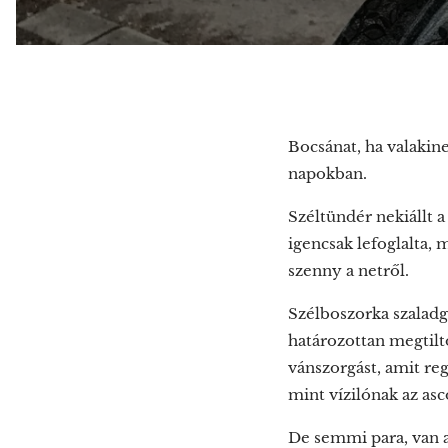
Bocsánat, ha valakin
napokban.
Széltündér nekiállt 
igencsak lefoglalta,
szenny a netről.
Szélboszorka szaladg
határozottan megtilt
vánszorgást, amit re
mint vízilónak az asc
De semmi para, van az