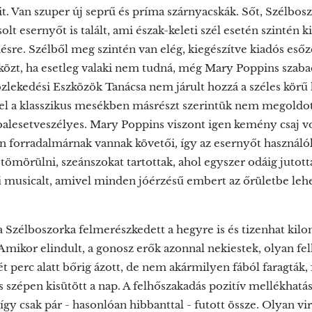
. Van szuper új seprű és príma szárnyacskák. Sőt, Szélbosz
olt esernyőt is talált, ami észak-keleti szél esetén szintén k
ésre. Szélből meg szintén van elég, kiegészítve kiadós esőz
közt, ha esetleg valaki nem tudná, még Mary Poppins szaba
zlekedési Eszközök Tanácsa nem járult hozzá a széles körű
l a klasszikus mesékben másrészt szerintük nem megoldott 
balesetveszélyes. Mary Poppins viszont igen kemény csaj vo
 forradalmárnak vannak követői, így az esernyőt használók
tömörülni, szeánszokat tartottak, ahol egyszer odáig jutot
 musicalt, amivel minden jóérzésű embert az őrületbe leh
a Szélboszorka felmerészkedett a hegyre is és tizenhat kilo
mikor elindult, a gonosz erők azonnal nekiestek, olyan fe
ét perc alatt bőrig ázott, de nem akármilyen fából faragták,
s szépen kisütött a nap. A felhőszakadás pozitív mellékhatás
így csak pár - hasonlóan hibbanttal - futott össze. Olyan vi