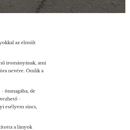
yokkal az elmúlt
ímű irományának, ami
Nóra nevére. Ömlik a
ő - önmagába, de
vezhető -
i esélyem sincs,
ította a lányok