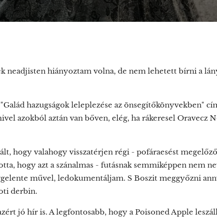
ek neadjisten hiányoztam volna, de nem lehetett bírni a lán
a "Galád hazugságok leleplezése az önsegítőkönyvekben" c
 mivel azokból aztán van bőven, elég, ha rákeresel Oravecz 
ált, hogy valahogy visszatérjen régi - pofáraesést megelőz
otta, hogy azt a szánalmas - futásnak semmiképpen nem ne
ggelente művel, ledokumentáljam. S Boszit meggyőzni anny
oti derbin.
ért jó hír is. A legfontosabb, hogy a Poisoned Apple leszáll