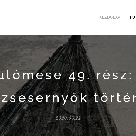
KEZDŐLAP
FU
utómese 49. rész:
ázsesernyők törté
2020.03.22