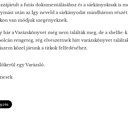
ozzájárult a futás dokumentálásához és a sárkányoknak is 
ymást után az Így neveld a sárkányodat mindhárom részét
okon van módjuk szegényeknek.
y bár a Varázskönyvet még nem találták meg, de a shelfie-k
polcán rengeteg, rég elveszettnek hitt varázskönyvet talált
iszem közel járunk a titkok felfedéséhez.
lőkerül egy Varázsló.
omesek