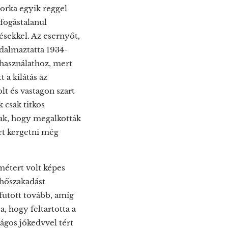
orka egyik reggel
ifogástalanul
ésekkel. Az esernyőt,
dalmaztatta 1934-
 használathoz, mert
a kilátás az
lt és vastagon szart
 csak titkos
tak, hogy megalkották
et kergetni még
métert volt képes
lhőszakadást
 futott tovább, amíg
a, hogy feltartotta a
rágos jókedvvel tért