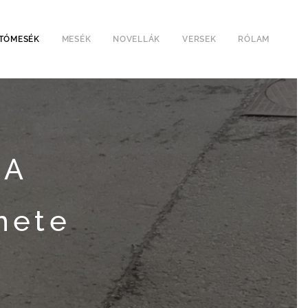
TÓMESÉK
MESÉK
NOVELLÁK
VERSEK
RÓLAM
 A
nete