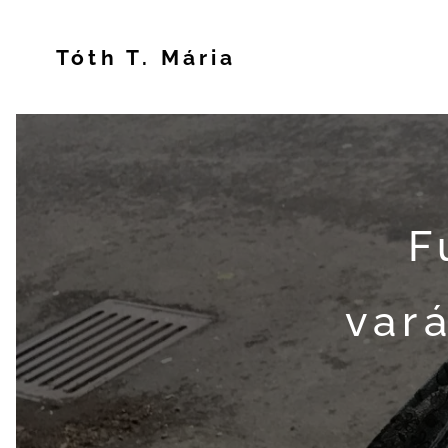
Tóth T. Mária
F
var