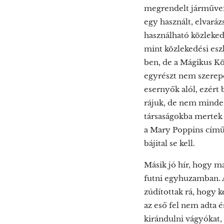
megrendelt járműveit
egy használt, elvarázs
használható közleked
mint közlekedési esz
ben, de a Mágikus Kö
egyrészt nem szerepe
esernyők alól, ezért 
rájuk, de nem minden
társaságokba mertek 
a Mary Poppins című
bájital se kell.
Másik jó hír, hogy m
futni egyhuzamban. A
zúdítottak rá, hogy k
az eső fel nem adta é
kirándulni vágyókat, 