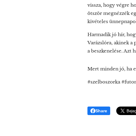
vissza, hogy végre h
ötször megnézzék eg
kivételes ünnepnap
Harmadik jó hír, hog
Varázslóra, akinek a 
a beszkenelése. Azt h
Mert minden jó, ha e
#szelboszorka #fut
Share