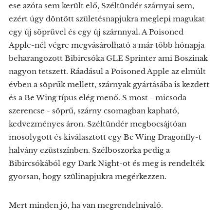
ese azóta sem került elő, Széltündér szárnyai sem,
ezért úgy döntött születésnapjukra meglepi magukat
egy új söprűvel és egy új szárnnyal. A Poisoned
Apple-nél végre megvásárolható a már több hónapja
beharangozott Bibircsóka GLE Sprinter ami Boszinak
nagyon tetszett. Ráadásul a Poisoned Apple az elmúlt
évben a söprűk mellett, szárnyak gyártásába is kezdett
és a Be Wing típus elég menő. S most - micsoda
szerencse - söprű, szárny csomagban kapható,
kedvezményes áron. Széltündér megbocsájtóan
mosolygott és kiválasztott egy Be Wing Dragonfly-t
halvány ezüstszínben. Szélboszorka pedig a
Bibircsókából egy Dark Night-ot és meg is rendelték
gyorsan, hogy szülinapjukra megérkezzen.
Mert minden jó, ha van megrendelnivaló.