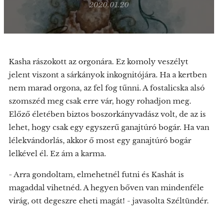
2020.01.20
Kasha rászokott az orgonára. Ez komoly veszélyt
jelent viszont a sárkányok inkognitójára. Ha a kertben
nem marad orgona, az fel fog tűnni. A fostalicska alsó
szomszéd meg csak erre vár, hogy rohadjon meg.
Előző életében biztos boszorkányvadász volt, de az is
lehet, hogy csak egy egyszerű ganajtúró bogár. Ha van
lélekvándorlás, akkor ő most egy ganajtúró bogár
lelkével él. Ez ám a karma.
- Arra gondoltam, elmehetnél futni és Kashát is
magaddal vihetnéd. A hegyen bőven van mindenféle
virág, ott degeszre eheti magát! - javasolta Széltündér.