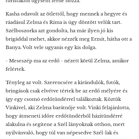
turistáktól úgysem férne hozzá.
Kasha odavolt az ötlettől, hogy mennek a hegyre és
ráadásul Zelma és Ríma is úgy döntött velük tart.
Szélboszorka azt gondolta, ha már ilyen jó kis
brigáddal mehet, akkor nézzék meg Erzsit, hátha ott a
Banya. Volt vele ugyanis egy kis dolga.
- Meseszép ma az erdő - nézett körül Zelma, amikor
felértek.
Tényleg az volt. Szerencsére a kirándulók, futók,
bringások csak elvétve tértek be az erdő mélyére és
így egy csomó erdőtündérrel találkoztak. Köztük
Vinkivel, aki Zelma barátnője volt. Vinki felajánlotta,
hogy átmeneti időre erdőtündérből házitündérré
alakulna és segítene a Szél lányoknak otthon, mert
nyilvánvaló, hogy túl van népesedve Szél-lak és