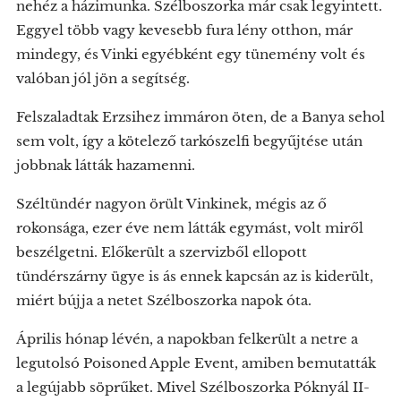
nehéz a házimunka. Szélboszorka már csak legyintett.
Eggyel több vagy kevesebb fura lény otthon, már
mindegy, és Vinki egyébként egy tünemény volt és
valóban jól jön a segítség.
Felszaladtak Erzsihez immáron öten, de a Banya sehol
sem volt, így a kötelező tarkószelfi begyűjtése után
jobbnak látták hazamenni.
Széltündér nagyon örült Vinkinek, mégis az ő
rokonsága, ezer éve nem látták egymást, volt miről
beszélgetni. Előkerült a szervizből ellopott
tündérszárny ügye is ás ennek kapcsán az is kiderült,
miért bújja a netet Szélboszorka napok óta.
Április hónap lévén, a napokban felkerült a netre a
legutolsó Poisoned Apple Event, amiben bemutatták
a legújabb söprűket. Mivel Szélboszorka Póknyál II-