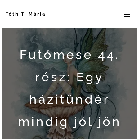
Tóth T. Mária
Futómese 44.
rész: Egy
házitündér
mindig jól jön