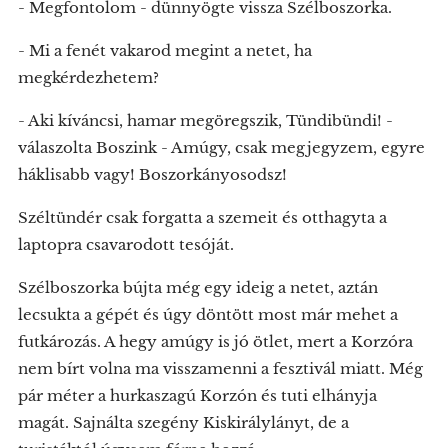
- Megfontolom - dünnyögte vissza Szélboszorka.
- Mi a fenét vakarod megint a netet, ha
megkérdezhetem?
- Aki kíváncsi, hamar megöregszik, Tündibündi! -
válaszolta Boszink - Amúgy, csak megjegyzem, egyre
háklisabb vagy! Boszorkányosodsz!
Széltündér csak forgatta a szemeit és otthagyta a
laptopra csavarodott tesóját.
Szélboszorka bújta még egy ideig a netet, aztán
lecsukta a gépét és úgy döntött most már mehet a
futkározás. A hegy amúgy is jó ötlet, mert a Korzóra
nem bírt volna ma visszamenni a fesztivál miatt. Még
pár méter a hurkaszagú Korzón és tuti elhányja
magát. Sajnálta szegény Kiskirálylányt, de a