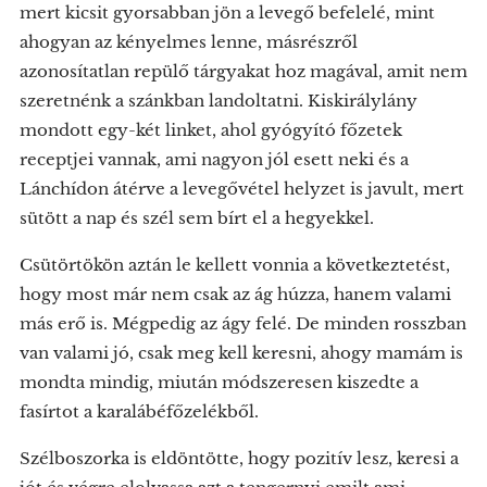
mert kicsit gyorsabban jön a levegő befelelé, mint
ahogyan az kényelmes lenne, másrészről
azonosítatlan repülő tárgyakat hoz magával, amit nem
szeretnénk a szánkban landoltatni. Kiskirálylány
mondott egy-két linket, ahol gyógyító főzetek
receptjei vannak, ami nagyon jól esett neki és a
Lánchídon átérve a levegővétel helyzet is javult, mert
sütött a nap és szél sem bírt el a hegyekkel.
Csütörtökön aztán le kellett vonnia a következtetést,
hogy most már nem csak az ág húzza, hanem valami
más erő is. Mégpedig az ágy felé. De minden rosszban
van valami jó, csak meg kell keresni, ahogy mamám is
mondta mindig, miután módszeresen kiszedte a
fasírtot a karalábéfőzelékből.
Szélboszorka is eldöntötte, hogy pozitív lesz, keresi a