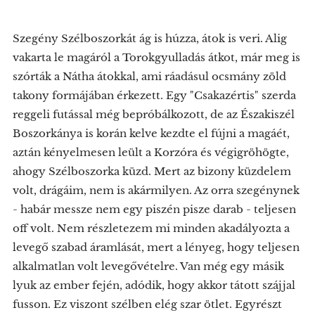
Szegény Szélboszorkát ág is húzza, átok is veri. Alig
vakarta le magáról a Torokgyulladás átkot, már meg is
szórták a Nátha átokkal, ami ráadásul ocsmány zöld
takony formájában érkezett. Egy "Csakazértis" szerda
reggeli futással még bepróbálkozott, de az Északiszél
Boszorkánya is korán kelve kezdte el fújni a magáét,
aztán kényelmesen leült a Korzóra és végigröhögte,
ahogy Szélboszorka küzd. Mert az bizony küzdelem
volt, drágáim, nem is akármilyen. Az orra szegénynek
- habár messze nem egy piszén pisze darab - teljesen
off volt. Nem részletezem mi minden akadályozta a
levegő szabad áramlását, mert a lényeg, hogy teljesen
alkalmatlan volt levegővételre. Van még egy másik
lyuk az ember fején, adódik, hogy akkor tátott szájjal
fusson. Ez viszont szélben elég szar ötlet. Egyrészt