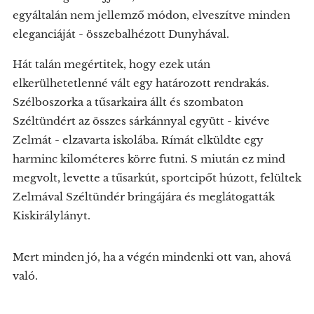
egyáltalán nem jellemző módon, elveszítve minden
eleganciáját - összebalhézott Dunyhával.
Hát talán megértitek, hogy ezek után
elkerülhetetlenné vált egy határozott rendrakás.
Szélboszorka a tűsarkaira állt és szombaton
Széltündért az összes sárkánnyal együtt - kivéve
Zelmát - elzavarta iskolába. Rímát elküldte egy
harminc kilométeres körre futni. S miután ez mind
megvolt, levette a tűsarkút, sportcipőt húzott, felültek
Zelmával Széltündér bringájára és meglátogatták
Kiskirálylányt.
Mert minden jó, ha a végén mindenki ott van, ahová
való.