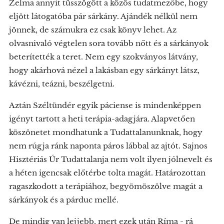
Zelma annyit tüsszögött a közös tudatmezőbe, hogy
eljött látogatóba pár sárkány. Ajándék nélkül nem
jönnek, de számukra ez csak könyv lehet. Az
olvasnivaló végtelen sora tovább nőtt és a sárkányok
beterítették a teret. Nem egy szokványos látvány,
hogy akárhová nézel a lakásban egy sárkányt látsz,
kávézni, teázni, beszélgetni.
Aztán Széltündér egyik páciense is mindenképpen
igényt tartott a heti terápia-adagjára. Alapvetően
köszönetet mondhatunk a Tudattalanunknak, hogy
nem rúgja ránk naponta páros lábbal az ajtót. Sajnos
Hisztériás Úr Tudattalanja nem volt ilyen jólnevelt és
a héten igencsak előtérbe tolta magát. Határozottan
ragaszkodott a terápiához, begyömöszölve magát a
sárkányok és a párduc mellé.
De mindig van lejjebb, mert ezek után Ríma - rá