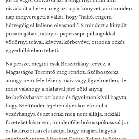
jót és végre elolvassa azt a tengernyi emilt ami
rászakadt a héten, meg azt a pár könyvet, ami minden
nap megveregeti a vállát, hogy "hahó, engem
hétvégéig el kellene olvasnod!". S mindezt a kinyúlt
pizsamájában, taknyos papírzsepi-pillangókkal,
vödörnyi teával, kávéval körbevéve, otthona békés
egyedüllétében teheti.
Na persze, megint csak Boszorkány tervez, a
Magasságos Teremtő meg rendez. Szélboszorka
amúgy nem feledékeny, naiv vagy figyelmetlen, de
most valahogy a náthával járó zöld anyag
körbefolyhatott ott benn és figyelmen kívül hagyta,
hogy Széltündér fejében ilyenkor elindul a
vezérhangya és azt senki meg nem állítja, nekiáll
főzeteket készíteni, mindenféle hókuszpókusszal jön
és határozottan elutasítja, hogy magára hagyná