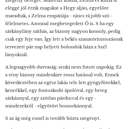
szegény beteget. Másrészt Kasha, Zelma és Ríma is
eléggé jól érzik magukat a Hegy alján, egyelőre
maradtak, s Zelma empátiája - nincs rá jobb szó -
félelmetes. Azonnal megbetegedett Ő is. S ha egy
sárkánylány náthás, az bizony nagyon komoly, pedig
csak egy feje van. Így lett a békés szanatóriumozásnak
tervezett pár nap helyett bolondok háza a Szél
lányoknál.
A legnagyobb durvaság: senki nem futott napokig. Ez
a tény bizony mindenkire rossz hatással volt. Ennek
következtében az egész lakás tele lett gyógyfüvekkel,
kencékkel, egy fontoskodó ápolóval, egy beteg
sárkánnyal, egy szótlan párduccal és egy -
mindezektől - elgyötört boszorkánnyal.
S az ág még ennél is tovább húzta szegényt.