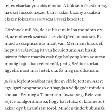
teljes elsárkányosodás elindul. A fiúk sem ússzák meg,
ha őket húzzák tízszer balra, akkor bizony a családi
ékszer fokozatos sorvadása veszi kezdetét.
Görények mi? Na, de azt hiszem hiába mondom ezt
el, az emberek szarnak a szívből jövő jótanácsra. Ez
mind a szkepticizmus miatt van. Mert nem hiszik el,
hogy a varázsvilág itt van körülöttünk. Azt hiszik
három fekete macska csak úgy bolyong kinn az utcán
mindig hajnalban véletlenül, pedig Szélboszorkát
figyelik most már hetek óta. És még sorolhatnám.
Ja és a legfontosabbat majdnem elfelejtettem. Azért
egy igazi programozó otthagyja a védjegyét minden
kódban. Ezt még a Tinder sem úszta meg. Bele van
rejtve az algoritmusba, hogy ha lefutsz öt kilométert,
akkor egy balrahúzást töröl. Minden tinderbubusnak