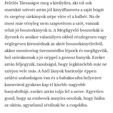
Felelős Társaságot meg a királyfira, aki túl sok
mariskát szívott aztán jól kinyiffantotta a saját húgát
és szegény sárkányok népe vitte el a balhét. Na de
most már tényleg nem szaporítom a szót, vannak
tehát jó boszorkányok is. A Megfigyelő boszorkák is
ilyenek és amikor valamilyen okból részlegesen vagy
véglegesen kivonódnak az aktív boszorkányéletből,
akkor monitoring üzemmódba lépnek és megfigyelik,
hol szórakoznak a jó néppel a gonosz banyák. Ezeket
aztán feljegyzik, tanulságul, hogy legközelebb már ne
szívjon vele más. A Szél lányok barátnője éppen
szülési szabadságon van és a babakocsiba helyezett
kamerával gyakran kap el kisebb-nagyobb
banyabűbájt, ezeket aztán tolja fel a netre. Egyetlen
gond, hogy az emberek annyira ostobák, hogy hiába
az okítás, agyatlanul sétálnak be a csapdába.