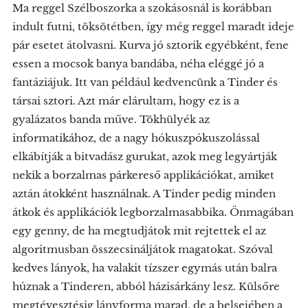
Ma reggel Szélboszorka a szokásosnál is korábban
indult futni, töksötétben, így még reggel maradt ideje
pár esetet átolvasni. Kurva jó sztorik egyébként, fene
essen a mocsok banya bandába, néha eléggé jó a
fantáziájuk. Itt van például kedvencünk a Tinder és
társai sztori. Azt már elárultam, hogy ez is a
gyalázatos banda műve. Tökhülyék az
informatikához, de a nagy hókuszpókuszolással
elkábítják a bitvadász gurukat, azok meg legyártják
nekik a borzalmas párkereső applikációkat, amiket
aztán átokként használnak. A Tinder pedig minden
átkok és applikációk legborzalmasabbika. Önmagában
egy genny, de ha megtudjátok mit rejtettek el az
algoritmusban összecsináljátok magatokat. Szóval
kedves lányok, ha valakit tízszer egymás után balra
húznak a Tinderen, abból házisárkány lesz. Külsőre
megtévesztésig lányforma marad, de a belsejében a