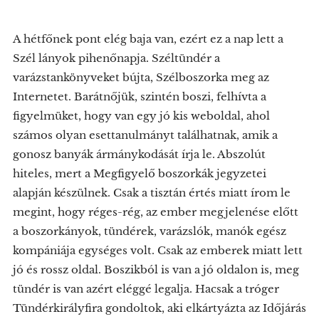
A hétfőnek pont elég baja van, ezért ez a nap lett a
Szél lányok pihenőnapja. Széltündér a
varázstankönyveket bújta, Szélboszorka meg az
Internetet. Barátnőjük, szintén boszi, felhívta a
figyelmüket, hogy van egy jó kis weboldal, ahol
számos olyan esettanulmányt találhatnak, amik a
gonosz banyák ármánykodását írja le. Abszolút
hiteles, mert a Megfigyelő boszorkák jegyzetei
alapján készülnek. Csak a tisztán értés miatt írom le
megint, hogy réges-rég, az ember megjelenése előtt
a boszorkányok, tündérek, varázslók, manók egész
kompániája egységes volt. Csak az emberek miatt lett
jó és rossz oldal. Boszikból is van a jó oldalon is, meg
tündér is van azért eléggé legalja. Hacsak a tróger
Tündérkirályfira gondoltok, aki elkártyázta az Időjárás