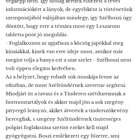
végképp nem. Így utólag kérnek elnézést a téves
információkért a lányok, de egyébként is történetünk
szempontjából valójában mindegy, így Szélboszi úgy
döntött, hogy erre a témára most egy Leszarom
tabletta pont jó megoldás.
- Foglalkozzon az apjafasza a köcsög japókkal meg
kínaiakkal, kinek van erre ideje most, amikor már
megint tolja a banya ezt a szar szelet - Szélboszi nem
volt éppen elegáns kedvében.
Az a helyzet, hogy rohadt sok munkája lenne az
ofiszban, de most Széltündérnek szeretne segíteni.
Mindjárt itt a tavasz és a Tinderen szétdurrannak a
hormontartályok és akkor majd jön a sok szegény
pityergő leányzó, akiket átvertek a tinderszökevény
hercegfiak, s szegény Széltündérnek tisztességes
polgári foglakozása szerint ezeket kell majd
gyógyítgatni. Boszi emlékezett egy főzetre, ami