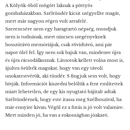
A Kölyök-öböl mögött laknak a pöttyös
gombaházakban. Széltündér kicsit szégyellte magát,
mert már nagyon régen volt arrafelé.
Szerencsére nem egy haragtartó népség, mondjuk
nem is tudnának, mert nincsen szegényeknek
hosszútávú memóriájuk, csak rövidtávú, ami pár
napot ölel fel. Így nem sok bajuk van, mindenre újra
és újra rácsodálkoznak. Látnotok kellett volna most is,
ájultra örülték magukat, hogy van egy távoli
unokatestvérük, aki tündér. S fingjuk sem volt, hogy
hívják. Információt kiszedni belőlük a fent említettek
miatt lehetetlen, de egy kis nyugtató bájitalt adtak
Széltündérnek, hogy este itassa meg Szélboszival, ha
már ennyire kivan. Végül ez a futás is jó volt valamire.
Mert minden jó, ha van a rokonságban jóakaró.