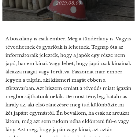
2019.08.03
A boszilány is csak ember. Meg a tündérlány is. Vagyis
tévedhetnek és gyarlóak is lehetnek. Tegnap óta az
informátoraik jelezték, hogy a japók egy része nem
japó, hanem kínai. Vagy lehet, hogy japó csak kínainak
álcázza magát vagy fordítva. Faszomat már, ember
legyen a talpán, aki kiismeri magát ebben a
zűrzavarban. Azt hiszem emiatt a tévedés miatt igazán
megbocsájthatunk nekik. De most tényleg, hatalmas
király az, aki első ránézésre meg tud különböztetni
két japánt egymástól. Én bevallom, ha csak az arcukat
látom, még azt sem tudom néha eldönteni fiú-e vagy
lány. Azt meg, hogy japán vagy kínai, azt aztán