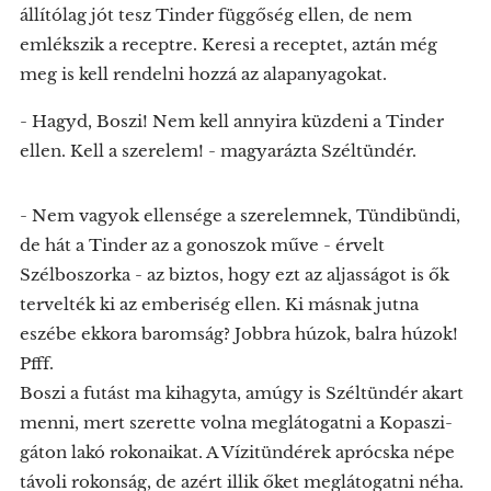
állítólag jót tesz Tinder függőség ellen, de nem
emlékszik a receptre. Keresi a receptet, aztán még
meg is kell rendelni hozzá az alapanyagokat.
- Hagyd, Boszi! Nem kell annyira küzdeni a Tinder
ellen. Kell a szerelem! - magyarázta Széltündér.
- Nem vagyok ellensége a szerelemnek, Tündibündi,
de hát a Tinder az a gonoszok műve - érvelt
Szélboszorka - az biztos, hogy ezt az aljasságot is ők
tervelték ki az emberiség ellen. Ki másnak jutna
eszébe ekkora baromság? Jobbra húzok, balra húzok!
Pfff.
Boszi a futást ma kihagyta, amúgy is Széltündér akart
menni, mert szerette volna meglátogatni a Kopaszi-
gáton lakó rokonaikat. A Vízitündérek aprócska népe
távoli rokonság, de azért illik őket meglátogatni néha.