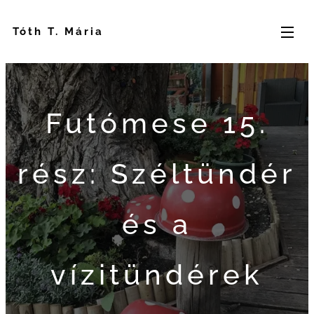
Tóth T. Mária
Futómese 15.
rész: Széltündér
és a
vízitündérek