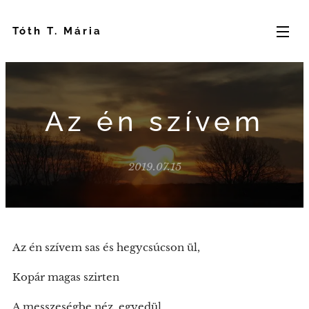
Tóth T. Mária
Az én szívem
2019.07.15
Az én szívem sas és hegycsúcson ül,
Kopár magas szirten
A messzeségbe néz, egyedül.