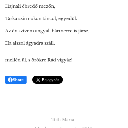
Hajnali ébredő mezőn,
Tarka szirmokon táncol, egyedül.
Az én szívem angyal, bármerre is jársz,
Ha alszol ágyadra száll,
melléd ül, s örökre Rád vigyáz!
Share
Tóth Mária