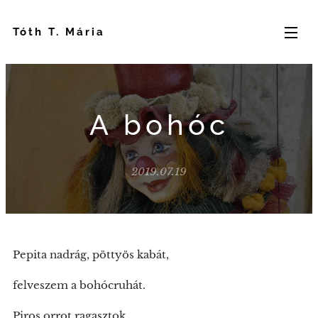
Tóth T. Mária
A bohóc
2019.07.19
Pepita nadrág, pöttyös kabát,
felveszem a bohócruhát.
Piros orrot ragasztok,