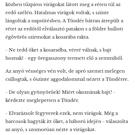
közben tűzpiros virágokat látott meg a réten túl az
erdő szélén. Hatalmas virágok voltak, s szinte
lángoltak a napsütésben. A Tündér bátran átrepült a
rétet az erdőtől elválasztó patakon s a földre hullott
égővörös szirmokat a kosarába rakta.
- Ne tedd őket a kosaradba, vérré válnak, s bajt
hoznak! - egy öregasszony termett elő a semmiből.
Az anyó vénséges vén volt, de apró szemei melegen
csillogtak, s őszinte aggodalommal nézett a Tündérre.
- De olyan gyönyörűek! Miért okoznának bajt? -
kérdezte meglepetten a Tündér.
- Elvarázsolt fegyverek ezek, nem virágok. Még a
harcosok hagyták itt őket, a háború idején - válaszolta
az anyó, s szomorúan nézte a virágokat.