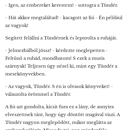
- Igen, az embereket kerestem! - suttogta a Tündér.
- Hát akkor megtaláltad! - kacagott az fiú - Én például
az vagyok!
Segített felállni a Tündérnek és leporolta a ruháját.
- Jelmezbálból jössz? - kérdezte meglepetten -
Feltűnő a ruhád, mondhatom! S ezek a muris
szárnyak! Teljesen úgy nézel ki, mint egy Tündér a
mesekönyvekben.
- Az vagyok, Tündér. S én is olvasok könyveket! -
válaszolta örömmel a Tündér.
A fiú azt gondolta, kicsit fura ez a lány, de annyira
elveszettnek tánt, hogy úgy döntött magával viszi. A
Tündér nagyon meglepődött, mikor meglátta az