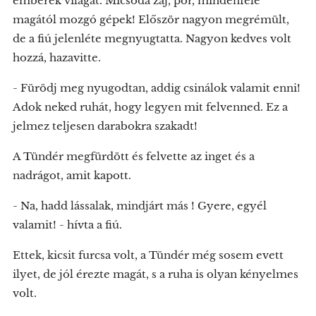
emberek világát. Micsoda zaj, por, mindenféle
magától mozgó gépek! Először nagyon megrémült,
de a fiú jelenléte megnyugtatta. Nagyon kedves volt
hozzá, hazavitte.
- Fürödj meg nyugodtan, addig csinálok valamit enni!
Adok neked ruhát, hogy legyen mit felvenned. Ez a
jelmez teljesen darabokra szakadt!
A Tündér megfürdött és felvette az inget és a
nadrágot, amit kapott.
- Na, hadd lássalak, mindjárt más ! Gyere, egyél
valamit! - hívta a fiú.
Ettek, kicsit furcsa volt, a Tündér még sosem evett
ilyet, de jól érezte magát, s a ruha is olyan kényelmes
volt.