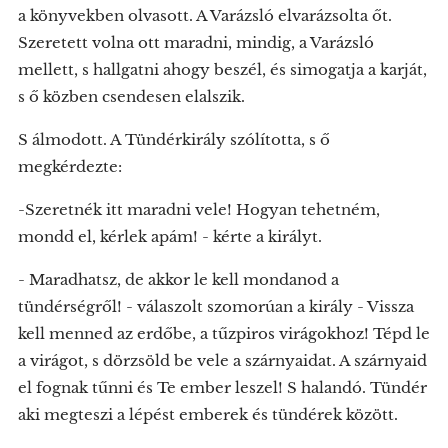
a könyvekben olvasott. A Varázsló elvarázsolta őt.
Szeretett volna ott maradni, mindig, a Varázsló
mellett, s hallgatni ahogy beszél, és simogatja a karját,
s ő közben csendesen elalszik.
S álmodott. A Tündérkirály szólította, s ő
megkérdezte:
-Szeretnék itt maradni vele! Hogyan tehetném,
mondd el, kérlek apám! - kérte a királyt.
- Maradhatsz, de akkor le kell mondanod a
tündérségről! - válaszolt szomorúan a király - Vissza
kell menned az erdőbe, a tűzpiros virágokhoz! Tépd le
a virágot, s dörzsöld be vele a szárnyaidat. A szárnyaid
el fognak tűnni és Te ember leszel! S halandó. Tündér
aki megteszi a lépést emberek és tündérek között.