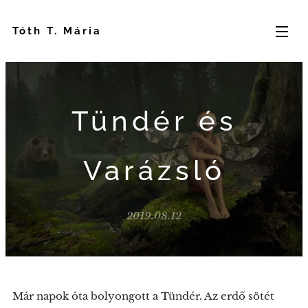
Tóth T. Mária
Tündér és
Varázsló
2019.08.12
Már napok óta bolyongott a Tündér. Az erdő sötét