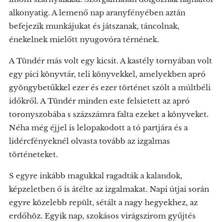
alkonyatig. A lemenő nap aranyfényében aztán
befejezik munkájukat és játszanak, táncolnak,
énekelnek mielőtt nyugovóra térnének.
A Tündér más volt egy kicsit. A kastély tornyában volt
egy pici könyvtár, teli könyvekkel, amelyekben apró
gyöngybetűkkel ezer és ezer történet szólt a múltbéli
időkről. A Tündér minden este felsietett az apró
toronyszobába s százszámra falta ezeket a könyveket.
Néha még éjjel is lelopakodott a tó partjára és a
lidércfényeknél olvasta tovább az izgalmas
történeteket.
S egyre inkább magukkal ragadták a kalandok,
képzeletben ő is átélte az izgalmakat. Napi útjai során
egyre közelebb repült, sétált a nagy hegyekhez, az
erdőhöz. Egyik nap, szokásos virágszirom gyűjtés