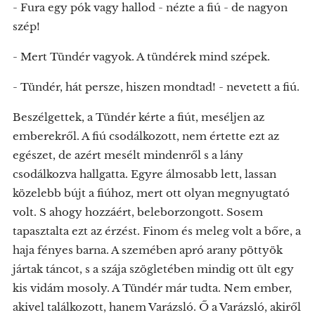
- Fura egy pók vagy hallod - nézte a fiú - de nagyon
szép!
- Mert Tündér vagyok. A tündérek mind szépek.
- Tündér, hát persze, hiszen mondtad! - nevetett a fiú.
Beszélgettek, a Tündér kérte a fiút, meséljen az
emberekről. A fiú csodálkozott, nem értette ezt az
egészet, de azért mesélt mindenről s a lány
csodálkozva hallgatta. Egyre álmosabb lett, lassan
közelebb bújt a fiúhoz, mert ott olyan megnyugtató
volt. S ahogy hozzáért, beleborzongott. Sosem
tapasztalta ezt az érzést. Finom és meleg volt a bőre, a
haja fényes barna. A szemében apró arany pöttyök
jártak táncot, s a szája szögletében mindig ott ült egy
kis vidám mosoly. A Tündér már tudta. Nem ember,
akivel találkozott, hanem Varázsló. Ő a Varázsló, akiről