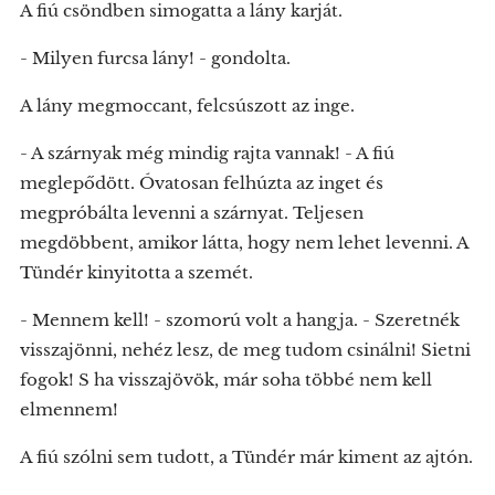
A fiú csöndben simogatta a lány karját.
- Milyen furcsa lány! - gondolta.
A lány megmoccant, felcsúszott az inge.
- A szárnyak még mindig rajta vannak! - A fiú
meglepődött. Óvatosan felhúzta az inget és
megpróbálta levenni a szárnyat. Teljesen
megdöbbent, amikor látta, hogy nem lehet levenni. A
Tündér kinyitotta a szemét.
- Mennem kell! - szomorú volt a hangja. - Szeretnék
visszajönni, nehéz lesz, de meg tudom csinálni! Sietni
fogok! S ha visszajövök, már soha többé nem kell
elmennem!
A fiú szólni sem tudott, a Tündér már kiment az ajtón.