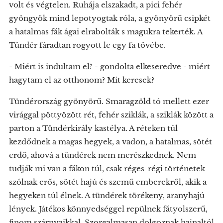
volt és végtelen. Ruhája elszakadt, a pici fehér
gyöngyök mind lepotyogtak róla, a gyönyörű csipkét
a hatalmas fák ágai elrabolták s magukra tekerték. A
Tündér fáradtan rogyott le egy fa tövébe.
- Miért is indultam el? - gondolta elkeseredve - miért
hagytam el az otthonom? Mit keresek?
Tündérország gyönyörű. Smaragzöld tó mellett ezer
virággal pöttyözött rét, fehér sziklák, a sziklák között a
parton a Tündérkirály kastélya. A réteken túl
kezdődnek a magas hegyek, a vadon, a hatalmas, sötét
erdő, ahová a tündérek nem merészkednek. Nem
tudják mi van a fákon túl, csak réges-régi történetek
szólnak erős, sötét hajú és szemű emberekről, akik a
hegyeken túl élnek. A tündérek törékeny, aranyhajú
lények. Játékos könnyedséggel repülnek fátyolszerű,
finom szárnyaikkal. Szorgalmasan dolgoznak hajnaltól