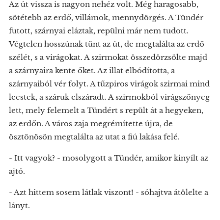
Az út vissza is nagyon nehéz volt. Még haragosabb,
sötétebb az erdő, villámok, mennydörgés. A Tündér
futott, szárnyai eláztak, repülni már nem tudott.
Végtelen hosszúnak tűnt az út, de megtalálta az erdő
szélét, s a virágokat. A szirmokat összedörzsölte majd
a szárnyaira kente őket. Az illat elbódította, a
szárnyaiból vér folyt. A tűzpiros virágok szirmai mind
leestek, a száruk elszáradt. A szirmokból virágszőnyeg
lett, mely felemelt a Tündért s repült át a hegyeken,
az erdőn. A város zaja megrémítette újra, de
ösztönösön megtalálta az utat a fiú lakása felé.
- Itt vagyok? - mosolygott a Tündér, amikor kinyílt az
ajtó.
- Azt hittem sosem látlak viszont! - sóhajtva átölelte a
lányt.