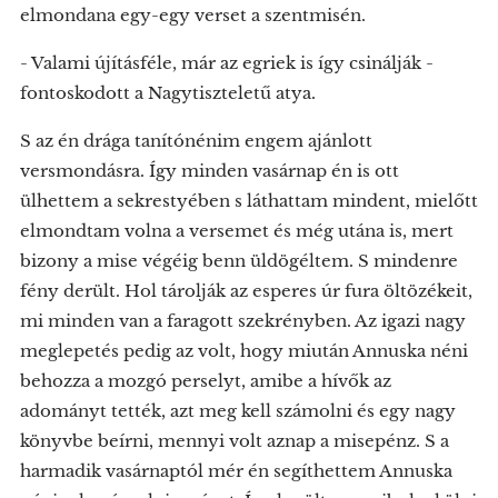
elmondana egy-egy verset a szentmisén.
- Valami újításféle, már az egriek is így csinálják -
fontoskodott a Nagytiszteletű atya.
S az én drága tanítónénim engem ajánlott
versmondásra. Így minden vasárnap én is ott
ülhettem a sekrestyében s láthattam mindent, mielőtt
elmondtam volna a versemet és még utána is, mert
bizony a mise végéig benn üldögéltem. S mindenre
fény derült. Hol tárolják az esperes úr fura öltözékeit,
mi minden van a faragott szekrényben. Az igazi nagy
meglepetés pedig az volt, hogy miután Annuska néni
behozza a mozgó perselyt, amibe a hívők az
adományt tették, azt meg kell számolni és egy nagy
könyvbe beírni, mennyi volt aznap a misepénz. S a
harmadik vasárnaptól mér én segíthettem Annuska