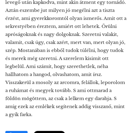
levegő után kapkodva, mint akin átment egy tornádó.
Aztán eszembe jut milyen jó megélni azt a tiszta
érzést, ami gyerekkoromtól olyan ismerős. Amit ott a
sekrestyében éreztem, amiért ott lehetek. Örülni
apróságoknak és nagy dolgoknak. Szeretni valakit,
valamit, csak úgy, csak azért, mert van, mert olyan jó,
szép. Mostanában is ebből tudok túlélni, hogy tudok
és merek még szeretni. A szerelem kisimít ott
legbelül. Ami számít, hogy szerethetlek, néha
hallhatom a hangod, olvashatom, amit írsz.
Visszakerül a mosoly az arcomra, felállok, leporolom
a ruhámat és megyek tovább. S ami ottmarad a
földön mögöttem, az csak a lelkem egy darabja. S
amíg ezek az emlékek segítenek addig visszanő, mint
a gyík farka.