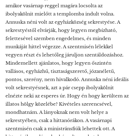
amikor vasárnap reggel magára locsolta az
ibolyakölnit mielőtt a templomba indult volna.
Annuska néni volt az egyházközség sekrestyése. A
sekrestyéstől elvárják, hogy legyen megbízható,
felettesével szemben engedelmes, és minden
munkáját hittel végezze. A szentmisén lélekkel
vegyen részt és lehetőleg járuljon szentáldozáshoz.
Mindemellett ajánlatos, hogy legyen őszintén
vallásos, egyházhű, tisztaságszerető, józanéletű,
pontos, szerény, nem hivalkodó. Annuska néni ideális
volt sekrestyésnek, azt a pár csepp ibolyakölnit
elnézte neki az esperes úr. Hogy én hogy kerültem az
illatos hölgy közelébe? Kivételes szerencsével,
mondhatnám. A lányoknak nem volt helye a
sekrestyében, csak a hittanórákon. A vasárnapi
szentmisén csak a ministránsfiúk lehettek ott. A