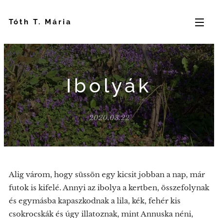
Tóth T. Mária
Ibolyák
2020.03.22
Alig várom, hogy süssön egy kicsit jobban a nap, már
futok is kifelé. Annyi az ibolya a kertben, összefolynak
és egymásba kapaszkodnak a lila, kék, fehér kis
csokrocskák és úgy illatoznak, mint Annuska néni,