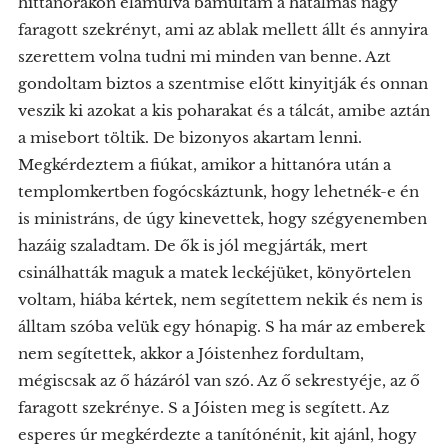
hittanórákon elámulva bámultam a hatalmas nagy
faragott szekrényt, ami az ablak mellett állt és annyira
szerettem volna tudni mi minden van benne. Azt
gondoltam biztos a szentmise előtt kinyitják és onnan
veszik ki azokat a kis poharakat és a tálcát, amibe aztán
a misebort töltik. De bizonyos akartam lenni.
Megkérdeztem a fiúkat, amikor a hittanóra után a
templomkertben fogócskáztunk, hogy lehetnék-e én
is ministráns, de úgy kinevettek, hogy szégyenemben
hazáig szaladtam. De ők is jól megjárták, mert
csinálhatták maguk a matek leckéjüket, könyörtelen
voltam, hiába kértek, nem segítettem nekik és nem is
álltam szóba velük egy hónapig. S ha már az emberek
nem segítettek, akkor a Jóistenhez fordultam,
mégiscsak az ő házáról van szó. Az ő sekrestyéje, az ő
faragott szekrénye. S a Jóisten meg is segített. Az
esperes úr megkérdezte a tanítónénit, kit ajánl, hogy