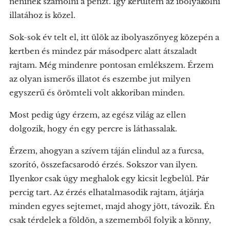
néninek számolni a pénzt. Így kerültem az ibolyakölni
illatához is közel.
Sok-sok év telt el, itt ülök az ibolyaszőnyeg közepén a
kertben és mindez pár másodperc alatt átszaladt
rajtam. Még mindenre pontosan emlékszem. Érzem
az olyan ismerős illatot és eszembe jut milyen
egyszerű és örömteli volt akkoriban minden.
Most pedig úgy érzem, az egész világ az ellen
dolgozik, hogy én egy percre is láthassalak.
Érzem, ahogyan a szívem táján elindul az a furcsa,
szorító, összefacsarodó érzés. Sokszor van ilyen.
Ilyenkor csak úgy meghalok egy kicsit legbelül. Pár
percig tart. Az érzés elhatalmasodik rajtam, átjárja
minden egyes sejtemet, majd ahogy jött, távozik. Én
csak térdelek a földön, a szememből folyik a könny,