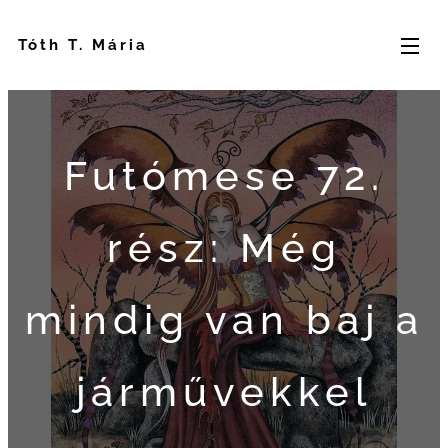
Tóth T. Mária
Futómese 72.
rész: Még
mindig van baj a
járművekkel