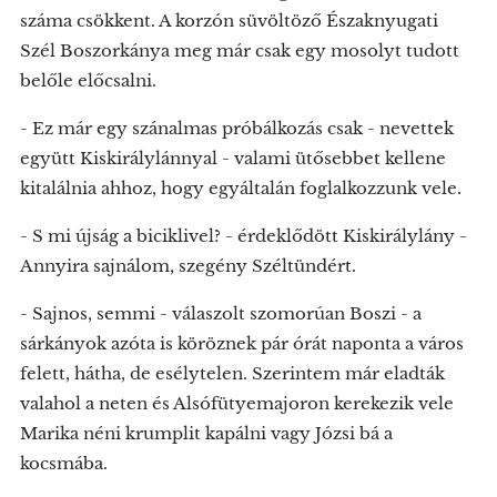
száma csökkent. A korzón süvöltöző Északnyugati
Szél Boszorkánya meg már csak egy mosolyt tudott
belőle előcsalni.
- Ez már egy szánalmas próbálkozás csak - nevettek
együtt Kiskirálylánnyal - valami ütősebbet kellene
kitalálnia ahhoz, hogy egyáltalán foglalkozzunk vele.
­- S mi újság a biciklivel? - érdeklődött Kiskirálylány -
Annyira sajnálom, szegény Széltündért.
- Sajnos, semmi - válaszolt szomorúan Boszi - a
sárkányok azóta is köröznek pár órát naponta a város
felett, hátha, de esélytelen. Szerintem már eladták
valahol a neten és Alsófütyemajoron kerekezik vele
Marika néni krumplit kapálni vagy Józsi bá a
kocsmába.