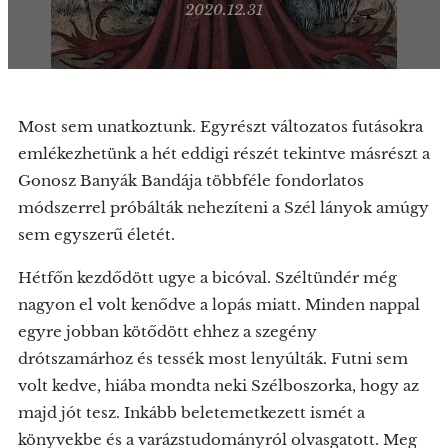
2020.12.31
Most sem unatkoztunk. Egyrészt változatos futásokra
emlékezhetünk a hét eddigi részét tekintve másrészt a
Gonosz Banyák Bandája többféle fondorlatos
módszerrel próbálták nehezíteni a Szél lányok amúgy
sem egyszerű életét.
Hétfőn kezdődött ugye a bicóval. Széltündér még
nagyon el volt kenődve a lopás miatt. Minden nappal
egyre jobban kötődött ehhez a szegény
drótszamárhoz és tessék most lenyúlták. Futni sem
volt kedve, hiába mondta neki Szélboszorka, hogy az
majd jót tesz. Inkább beletemetkezett ismét a
könyvekbe és a varázstudományról olvasgatott. Meg