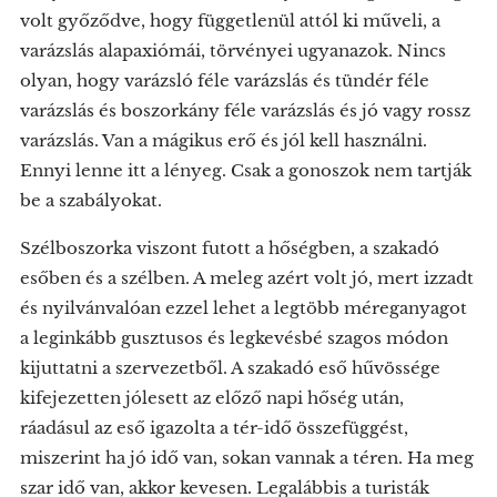
volt győződve, hogy függetlenül attól ki műveli, a
varázslás alapaxiómái, törvényei ugyanazok. Nincs
olyan, hogy varázsló féle varázslás és tündér féle
varázslás és boszorkány féle varázslás és jó vagy rossz
varázslás. Van a mágikus erő és jól kell használni.
Ennyi lenne itt a lényeg. Csak a gonoszok nem tartják
be a szabályokat.
Szélboszorka viszont futott a hőségben, a szakadó
esőben és a szélben. A meleg azért volt jó, mert izzadt
és nyilvánvalóan ezzel lehet a legtöbb méreganyagot
a leginkább gusztusos és legkevésbé szagos módon
kijuttatni a szervezetből. A szakadó eső hűvössége
kifejezetten jólesett az előző napi hőség után,
ráadásul az eső igazolta a tér-idő összefüggést,
miszerint ha jó idő van, sokan vannak a téren. Ha meg
szar idő van, akkor kevesen. Legalábbis a turisták