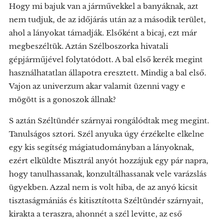
Hogy mi bajuk van a járművekkel a banyáknak, azt
nem tudjuk, de az időjárás után az a második terület,
ahol a lányokat támadják. Elsőként a bicaj, ezt már
megbeszéltük. Aztán Szélboszorka hivatali
gépjárműjével folytatódott. A bal első kerék megint
használhatatlan állapotra eresztett. Mindig a bal első.
Vajon az univerzum akar valamit üzenni vagy e
mögött is a gonoszok állnak?
S aztán Széltündér szárnyai rongálódtak meg megint.
Tanulságos sztori. Szél anyuka úgy érzékelte elkelne
egy kis segítség mágiatudományban a lányoknak,
ezért elküldte Misztrál anyót hozzájuk egy pár napra,
hogy tanulhassanak, konzultálhassanak vele varázslás
ügyekben. Azzal nem is volt hiba, de az anyó kicsit
tisztaságmániás és kitisztította Széltündér szárnyait,
kirakta a teraszra, ahonnét a szél levitte, az eső