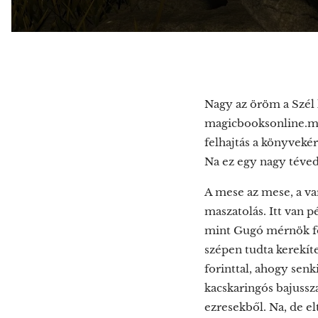
Nagy az öröm a Szél 
magicbooksonline.ma
felhajtás a könyvekér
Na ez egy nagy téved
A mese az mese, a va
maszatolás. Itt van 
mint Gugó mérnök fö
szépen tudta kerekít
forinttal, ahogy sen
kacskaringós bajussza
ezresekből. Na, de e