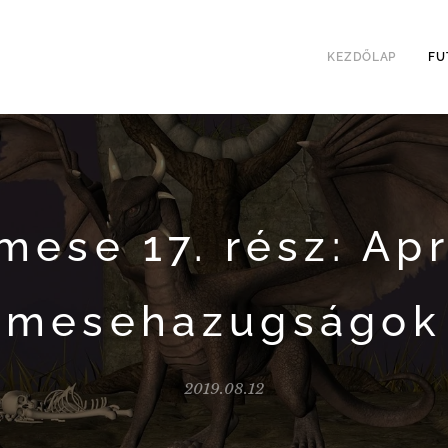
KEZDŐLAP
FU
mese 17. rész: Apr
mesehazugságok
2019.08.12