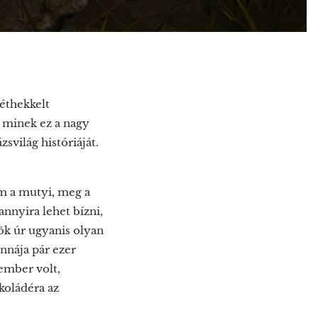
éthekkelt
 minek ez a nagy
svilág históriáját.
ám a mutyi, meg a
nnyira lehet bízni,
k úr ugyanis olyan
nnája pár ezer
ember volt,
okoládéra az