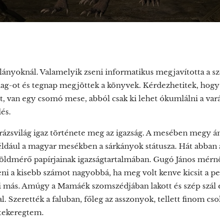
lányoknál. Valamelyik zseni informatikus megjavította a sz
g-ot és tegnap megjöttek a könyvek. Kérdezhetitek, hogy
t, van egy csomó mese, abból csak ki lehet ókumlálni a varáz
és.
rázsvilág igaz története meg az igazság. A mesében megy 
például a magyar mesékben a sárkányok státusza. Hát abban a
ldmérő papírjainak igazságtartalmában. Gugó János mérnö
eni a kisebb számot nagyobbá, ha meg volt kenve kicsit a pe
ki más. Amúgy a Mamáék szomszédjában lakott és szép szál 
l. Szerették a faluban, főleg az asszonyok, tellett finom cs
ltekeregtem.