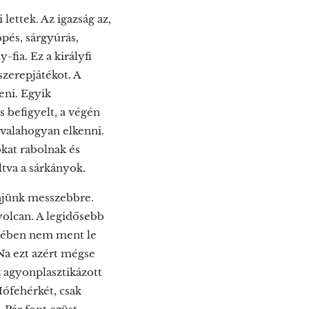
lettek. Az igazság az,
öpés, sárgyúrás,
-fia. Ez a királyfi
szerepjátékot. A
deni. Egyik
s befigyelt, a végén
 valahogyan elkenni.
okat rabolnak és
ltva a sárkányok.
njünk messzebbre.
olcan. A legidősebb
etében nem ment le
Na ezt azért mégse
 agyonplasztikázott
ófehérkét, csak