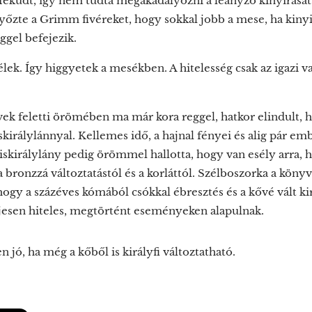
eküdt, így nem tudta megakadályozni a leányzó kinyírását. 
őzte a Grimm fivéreket, hogy sokkal jobb a mese, ha kinyiff
ggel befejezik.
zélek. Így higgyetek a mesékben. A hitelesség csak az igazi
ek feletti örömében ma már kora reggel, hatkor elindult, 
királylánnyal. Kellemes idő, a hajnal fényei és alig pár em
Kiskirálylány pedig örömmel hallotta, hogy van esély arra,
bronzzá változtatástól és a korláttól. Szélboszorka a köny
gy a százéves kómából csókkal ébresztés és a kővé vált kir
eljesen hiteles, megtörtént eseményeken alapulnak.
jó, ha még a kőből is királyfi változtatható.