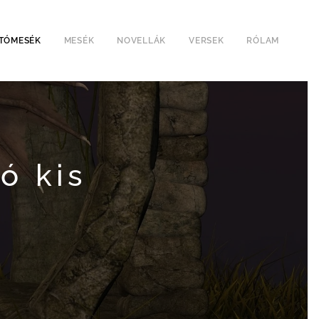
TÓMESÉK
MESÉK
NOVELLÁK
VERSEK
RÓLAM
ó kis