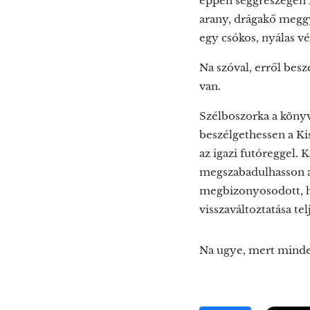
éppen seggrészegen f
arany, drágakő meggy
egy csókos, nyálas vé
Na szóval, erről bes
van.
Szélboszorka a könyv
beszélgethessen a Kis
az igazi futóreggel. 
megszabadulhasson a 
megbizonyosodott, ho
visszaváltoztatása t
Na ugye, mert minden 