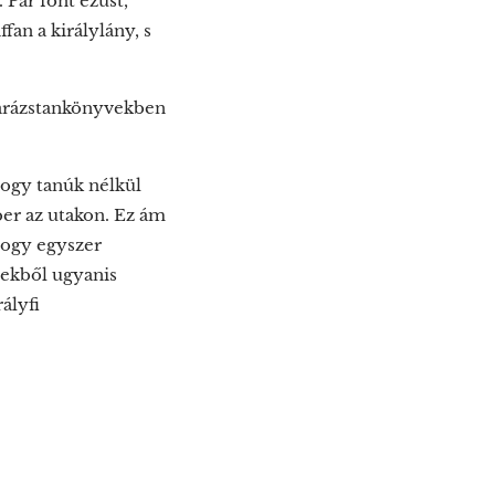
Pár font ezüst,
an a királylány, s
 varázstankönyvekben
hogy tanúk nélkül
ber az utakon. Ez ám
 hogy egyszer
vekből ugyanis
ályfi