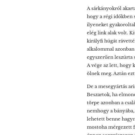
A sárkányokról akarta
hogy a régi időkben s
ilyeneket gyakoroltak
elég link alak volt. 
királyfi húgát rávett
alkalommal azonban a 
egyszerűen leszúrta 
A vége az lett, hogy 
ölnek meg. Aztán ezt 
De a mesegyártás ar
Beszartok, ha elmon
törpe azonban a csal
nemhogy a bányába, d
lehetett benne hagyn
mostoha mérgezett fé