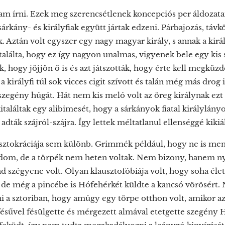
m írni. Ezek meg szerencsétlenek koncepciós per áldozatai 
árkány- és királyfiak együtt jártak edzeni. Párbajozás, távk
. Aztán volt egyszer egy nagy magyar király, s annak a király
Kitalálta, hogy ez így nagyon unalmas, vigyenek bele egy kis 
ék, hogy jöjjön ő is és azt játszották, hogy érte kell megküz
királyfi túl sok vicces cigit szívott és talán még más drog i
szegény húgát. Hát nem kis meló volt az öreg királynak ezt
kitaláltak egy alibimesét, hogy a sárkányok fiatal királylány
adták szájról-szájra. Így lettek méltatlanul ellenséggé kikiá
isztokráciája sem különb. Grimmék például, hogy ne is me
dom, de a törpék nem heten voltak. Nem bizony, hanem ny
ád szégyene volt. Olyan klausztofóbiája volt, hogy soha él
e még a pincébe is Hófehérkét küldte a kancsó vörösért. 
i a sztoriban, hogy amúgy egy törpe otthon volt, amikor az
sűvel fésülgette és mérgezett almával etetgette szegény H